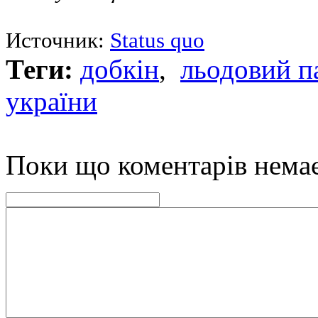
Источник:
Status quo
Теги:
добкін
,
льодовий п
україни
Поки що коментарів нема