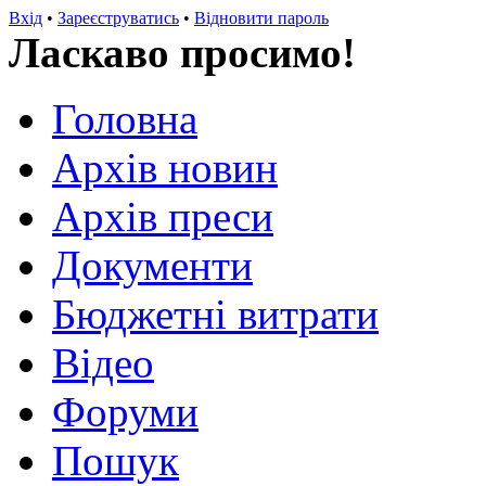
Вхід
•
Зареєструватись
•
Відновити пароль
Ласкаво просимо!
Головна
Архів новин
Архів преси
Документи
Бюджетні витрати
Відео
Форуми
Пошук