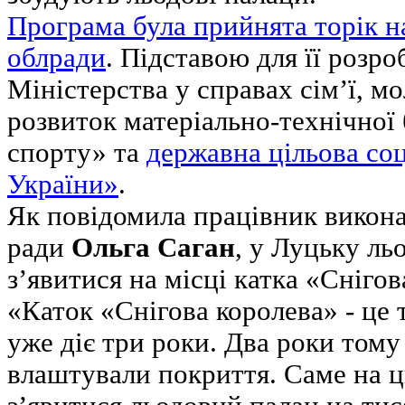
Програма була прийнята торік на
облради
. Підставою для її розро
Міністерства у справах сім’ї, м
розвиток матеріально-технічної
спорту» та
державна цільова со
України»
.
Як повідомила працівник викона
ради
Ольга Саган
, у Луцьку ль
з’явитися на місці катка «Снігов
«Каток «Снігова королева» - це 
уже діє три роки. Два роки том
влаштували покриття. Саме на ц