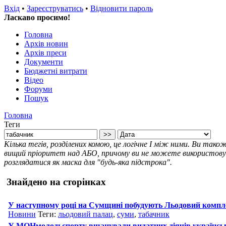
Вхід
•
Зареєструватись
•
Відновити пароль
Ласкаво просимо!
Головна
Архів новин
Архів преси
Документи
Бюджетні витрати
Відео
Форуми
Пошук
Головна
Теги
Кілька тегів, розділених комою, це логічне І між ними. Ви так
вищий пріоритет над АБО, причому ви не можете використовува
розглядатися як маска для "будь-яка підстрока".
Знайдено на сторінках
У наступному році на Сумщині побудують Льодовий компле
Новини
Теги:
льодовий палац
,
суми
,
табачник
У МОНмолодьспорту вшанували видатних діячів українсь