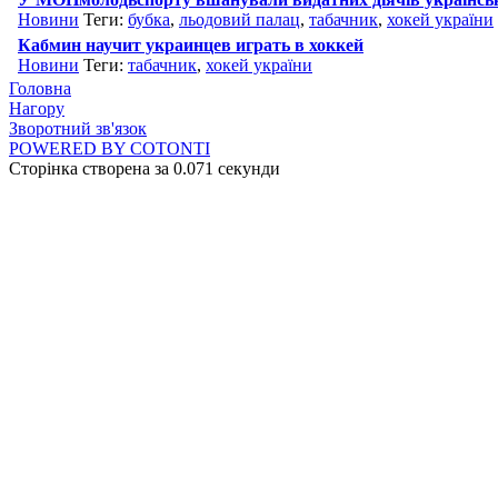
Новини
Теги:
бубка
,
льодовий палац
,
табачник
,
хокей україни
Кабмин научит украинцев играть в хоккей
Новини
Теги:
табачник
,
хокей україни
Головна
Нагору
Зворотний зв'язок
POWERED BY COTONTI
Сторінка створена за 0.071 секунди