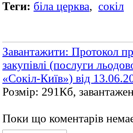
Теги:
біла церква
,
сокіл
Завантажити: Протокол п
закупівлі (послуги льо
«Сокіл-Київ») від 13.06.2
Розмір: 291Кб, завантажен
Поки що коментарів нема