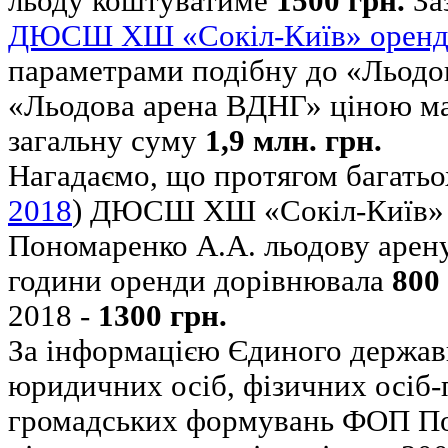
льоду коштуватиме
1500 грн.
За
ДЮСШ ХШ «Сокіл-Київ» оренд
параметрами подібну до «Льодо
«Льодова арена ВДНГ» ціною 
загальну суму
1,9 млн. грн.
Нагадаємо, що протягом багатьох
2018
) ДЮСШ ХШ «Сокіл-Київ» 
Пономаренко А.А. льодову арену
години оренди дорівнювала
800
2018 -
1300 грн.
За інформацією Єдиного держав
юридичних осіб, фізичних осіб-
громадських формувань ФОП По