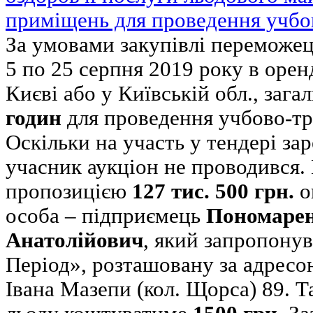
приміщень для проведення учбо
За умовами закупівлі переможець
5 по 25 серпня 2019 року в орен
Києві або у Київській обл., заг
годин
для проведення учбово-тр
Оскільки на участь у тендері за
учасник аукціон не проводився.
пропозицією
127 тис. 500 грн.
о
особа – підприємець
Пономарен
Анатолійович
, який запропону
Період», розташовану за адресою
Івана Мазепи (кол. Щорса) 89. 