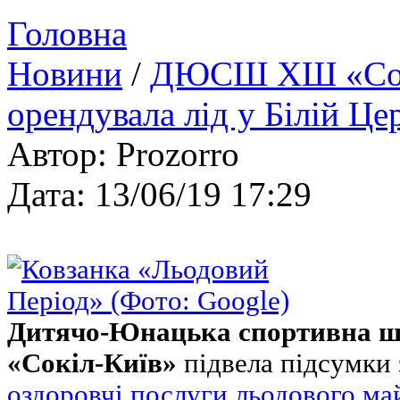
Головна
Новини
/
ДЮСШ ХШ «Сокіл
орендувала лід у Білій Це
Автор: Prozorro
Дата: 13/06/19 17:29
Дитячо-Юнацька спортивна ш
«Сокіл-Київ»
підвела підсумки 
оздоровчі послуги льодового ма