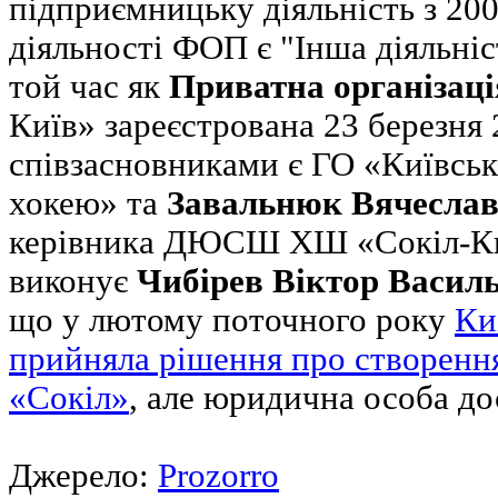
підприємницьку діяльність з 20
діяльності ФОП є "Інша діяльніс
той час як
Приватна організаці
Київ» зареєстрована 23 березня 2
співзасновниками є ГО «Київськ
хокею» та
Завальнюк Вячесла
керівника ДЮСШ ХШ «Сокіл-Киї
виконує
Чибірев Віктор Васил
що у лютому поточного року
Ки
прийняла рішення про створен
«Сокіл»
, але юридична особа до
Джерело:
Prozorro