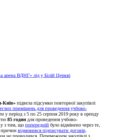
арена ВДНГ» лід у Білій Церкві
л-Київ»
підвела підсумки повторної закупівлі
еглих приміщень для проведення учбово-
и у період з 5 по 25 серпня 2019 року в оренду
істю
85 годин
для проведення учбово-
ку з тим, що
попередній
було відмінено через те,
х причин
відмовився підписувати договір
.
іон не проводився. Переможцем закупівлі з