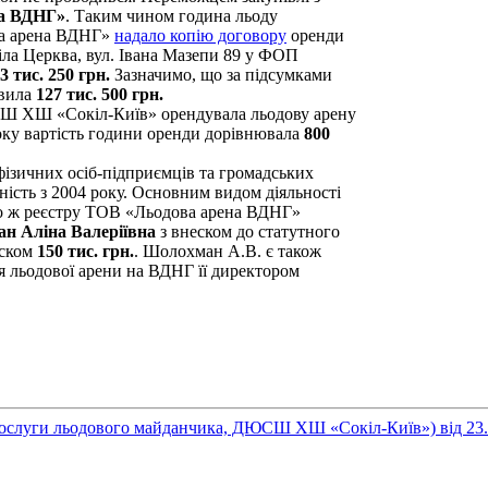
а ВДНГ»
. Таким чином година льоду
ва арена ВДНГ»
надало копію договору
оренди
іла Церква, вул. Івана Мазепи 89 у ФОП
3 тис. 250 грн.
Зазначимо, що за підсумками
овила
127 тис. 500 грн.
Ш ХШ «Сокіл-Київ» орендувала льодову арену
оку вартість години оренди дорівнювала
800
ізичних осіб-підприємців та громадських
сть з 2004 року. Основним видом діяльності
того ж реєстру ТОВ «Льодова арена ВДНГ»
н Аліна Валеріївна
з внеском до статутного
еском
150 тис. грн.
. Шолохман А.В. є також
я льодової арени на ВДНГ її директором
послуги льодового майданчика, ДЮСШ ХШ «Сокіл-Київ») від 23.