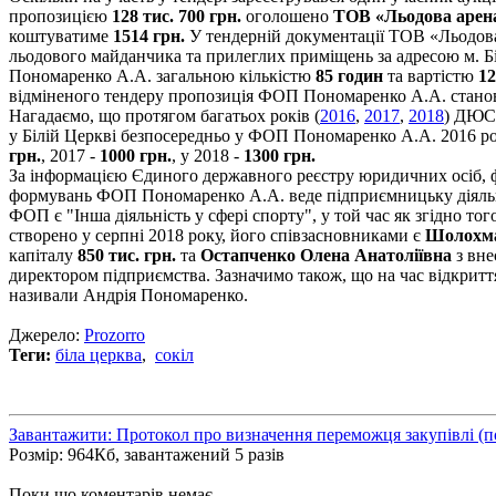
пропозицією
128 тис. 700 грн.
оголошено
ТОВ «Льодова арен
коштуватиме
1514 грн.
У тендерній документації ТОВ «Льодо
льодового майданчика та прилеглих приміщень за адресою м. Б
Пономаренко А.А. загальною кількістю
85 годин
та вартістю
12
відміненого тендеру пропозиція ФОП Пономаренко А.А. стан
Нагадаємо, що протягом багатьох років (
2016
,
2017
,
2018
) ДЮС
у Білій Церкві безпосередньо у ФОП Пономаренко А.А. 2016 р
грн.
, 2017 -
1000 грн.
, у 2018 -
1300 грн.
За інформацією Єдиного державного реєстру юридичних осіб, ф
формувань ФОП Пономаренко А.А. веде підприємницьку діяльні
ФОП є "Інша діяльність у сфері спорту", у той час як згідно 
створено у серпні 2018 року, його співзасновниками є
Шолохма
капіталу
850 тис. грн.
та
Остапченко Олена Анатоліївна
з вн
директором підприємства. Зазначимо також, що на час відкритт
називали Андрія Пономаренко.
Джерело:
Prozorro
Теги:
біла церква
,
сокіл
Завантажити: Протокол про визначення переможця закупівлі (
Розмір: 964Кб, завантажений 5 разів
Поки що коментарів немає