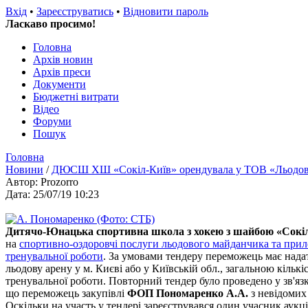
Вхід
•
Зареєструватись
•
Відновити пароль
Ласкаво просимо!
Головна
Архів новин
Архів преси
Документи
Бюджетні витрати
Відео
Форуми
Пошук
Головна
Новини
/
ДЮСШ ХШ «Сокіл-Київ» орендувала у ТОВ «Льодова 
Автор: Prozorro
Дата: 25/07/19 10:23
Дитячо-Юнацька спортивна школа з хокею з шайбою «Сокі
на
спортивно-оздоровчі послуги льодового майданчика та прил
тренувальної роботи
. За умовами тендеру переможець має надат
льодову арену у м. Києві або у Київській обл., загальною кільк
тренувальної роботи. Повторний тендер було проведено у зв'яз
що переможець закупівлі
ФОП Пономаренко А.А.
з невідоми
Оскільки на участь у тендері зареєструвався один учасник аукц