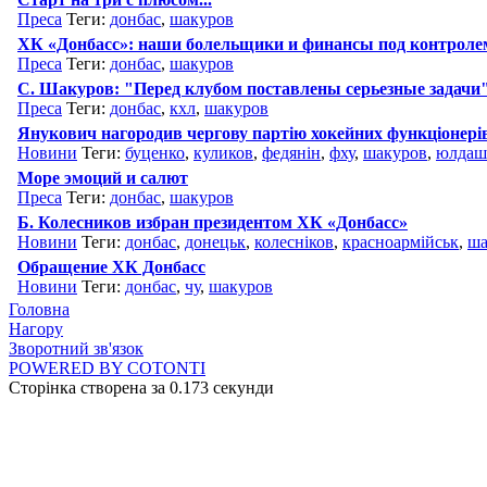
Преса
Теги:
донбас
,
шакуров
ХК «Донбасс»: наши болельщики и финансы под контроле
Преса
Теги:
донбас
,
шакуров
С. Шакуров: "Перед клубом поставлены серьезные задачи
Преса
Теги:
донбас
,
кхл
,
шакуров
Янукович нагородив чергову партію хокейних функціонері
Новини
Теги:
буценко
,
куликов
,
федянін
,
фху
,
шакуров
,
юлдаш
Море эмоций и салют
Преса
Теги:
донбас
,
шакуров
Б. Колесников избран президентом ХК «Донбасс»
Новини
Теги:
донбас
,
донецьк
,
колесніков
,
красноармійськ
,
ша
Обращение ХК Донбасс
Новини
Теги:
донбас
,
чу
,
шакуров
Головна
Нагору
Зворотний зв'язок
POWERED BY COTONTI
Сторінка створена за 0.173 секунди