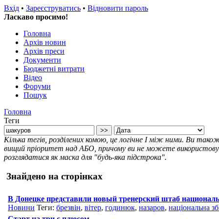
Вхід
•
Зареєструватись
•
Відновити пароль
Ласкаво просимо!
Головна
Архів новин
Архів преси
Документи
Бюджетні витрати
Відео
Форуми
Пошук
Головна
Теги
Кілька тегів, розділених комою, це логічне І між ними. Ви так
вищий пріоритет над АБО, причому ви не можете використовува
розглядатися як маска для "будь-яка підстрока".
Знайдено на сторінках
В Донецке представили новый тренерский штаб националь
Новини
Теги:
брезвін
,
вітер
,
годинюк
,
назаров
,
національна зб
Старт на три с плюсом...