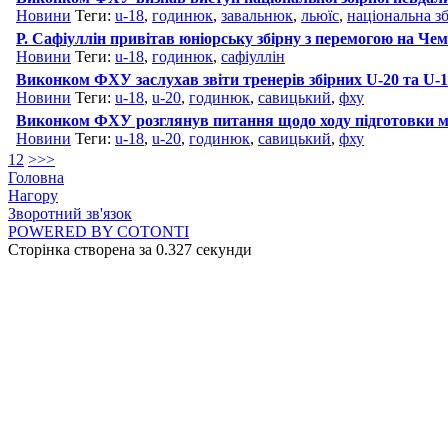
Новини
Теги:
u-18
,
годинюк
,
завальнюк
,
льюїс
,
національна з
Р. Сафіуллін привітав юніорську збірну з перемогою на Чем
Новини
Теги:
u-18
,
годинюк
,
сафіуллін
Виконком ФХУ заслухав звіти тренерів збірних U-20 та U-
Новини
Теги:
u-18
,
u-20
,
годинюк
,
савицький
,
фху
Виконком ФХУ розглянув питання щодо ходу підготовки мо
Новини
Теги:
u-18
,
u-20
,
годинюк
,
савицький
,
фху
1
2
>
>>
Головна
Нагору
Зворотний зв'язок
POWERED BY COTONTI
Сторінка створена за 0.327 секунди