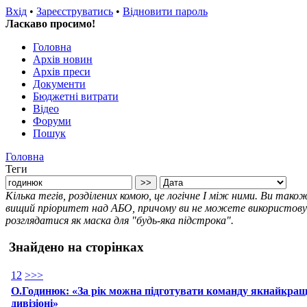
Вхід
•
Зареєструватись
•
Відновити пароль
Ласкаво просимо!
Головна
Архів новин
Архів преси
Документи
Бюджетні витрати
Відео
Форуми
Пошук
Головна
Теги
Кілька тегів, розділених комою, це логічне І між ними. Ви так
вищий пріоритет над АБО, причому ви не можете використовува
розглядатися як маска для "будь-яка підстрока".
Знайдено на сторінках
1
2
>
>>
О.Годинюк: «За рік можна підготувати команду якнайкращ
дивізіоні»