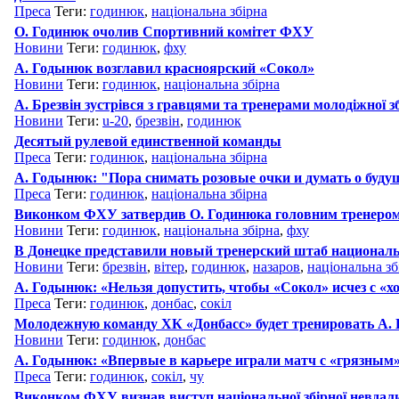
Преса
Теги:
годинюк
,
національна збірна
О. Годинюк очолив Спортивний комітет ФХУ
Новини
Теги:
годинюк
,
фху
А. Годынюк возглавил красноярский «Сокол»
Новини
Теги:
годинюк
,
національна збірна
А. Брезвін зустрівся з гравцями та тренерами молодіжної зб
Новини
Теги:
u-20
,
брезвін
,
годинюк
Десятый рулевой единственной команды
Преса
Теги:
годинюк
,
національна збірна
А. Годынюк: "Пора снимать розовые очки и думать о буд
Преса
Теги:
годинюк
,
національна збірна
Виконком ФХУ затвердив О. Годинюка головним тренером 
Новини
Теги:
годинюк
,
національна збірна
,
фху
В Донецке представили новый тренерский штаб националь
Новини
Теги:
брезвін
,
вітер
,
годинюк
,
назаров
,
національна зб
А. Годынюк: «Нельзя допустить, чтобы «Сокол» исчез с «
Преса
Теги:
годинюк
,
донбас
,
сокіл
Молодежную команду ХК «Донбасс» будет тренировать А.
Новини
Теги:
годинюк
,
донбас
А. Годынюк: «Впервые в карьере играли матч с «грязным
Преса
Теги:
годинюк
,
сокіл
,
чу
Виконком ФХУ визнав виступ національної збірної невдал