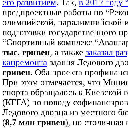
его развитием
. Так,
в 2017 году 
предпроектные работы по “Реко
олимпийской, паралимпийской 
подготовки государственного п
“Спортивный комплекс “Аванга
тыс. гривен
, а также
заказал ра
капремонта
здания Ледового дв
гривен
. Оба проекта профинан
При этом отмечается, что Мини
спорта обращалось к Киевской 
(КГГА) по поводу софинансиро
Ледового дворца из местного б
(
8,7 млн гривен
), но столичная 