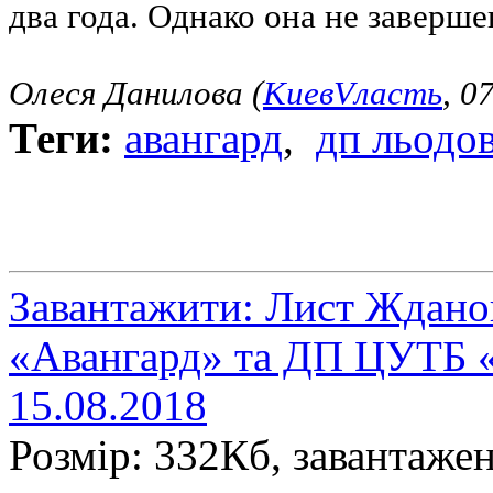
два года. Однако она не заверше
Олеся Данилова (
KиевVласть
, 0
Теги:
авангард
,
дп льодо
Завантажити: Лист Ждано
«Авангард» та ДП ЦУТБ «
15.08.2018
Розмір: 332Кб, завантажен