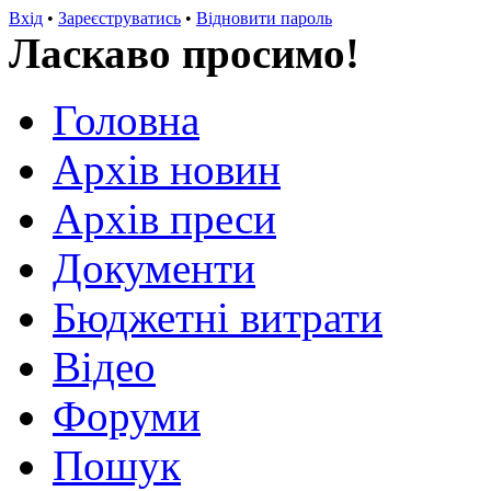
Вхід
•
Зареєструватись
•
Відновити пароль
Ласкаво просимо!
Головна
Архів новин
Архів преси
Документи
Бюджетні витрати
Відео
Форуми
Пошук