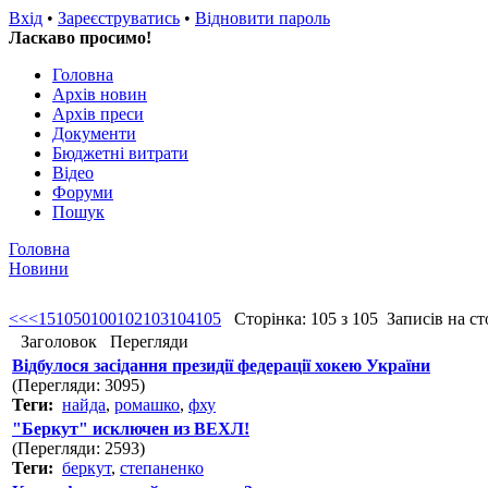
Вхід
•
Зареєструватись
•
Відновити пароль
Ласкаво просимо!
Головна
Архів новин
Архів преси
Документи
Бюджетні витрати
Відео
Форуми
Пошук
Головна
Новини
<<
<
1
5
10
50
100
102
103
104
105
Сторінка: 105 з 105 Записів на сто
Заголовок
Перегляди
Відбулося засідання президії федерації хокею України
(Перегляди: 3095)
Теги:
найда
,
ромашко
,
фху
"Беркут" исключен из ВЕХЛ!
(Перегляди: 2593)
Теги:
беркут
,
степаненко