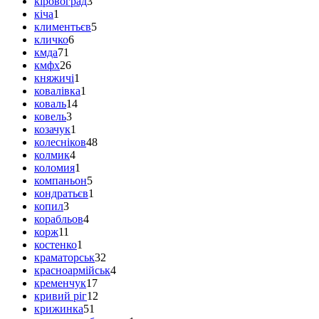
кіровоград
3
кіча
1
климентьєв
5
кличко
6
кмда
71
кмфх
26
княжичі
1
ковалівка
1
коваль
14
ковель
3
козачук
1
колесніков
48
колмик
4
коломия
1
компаньон
5
кондратьєв
1
копил
3
корабльов
4
корж
11
костенко
1
краматорськ
32
красноармійськ
4
кременчук
17
кривий ріг
12
крижинка
51