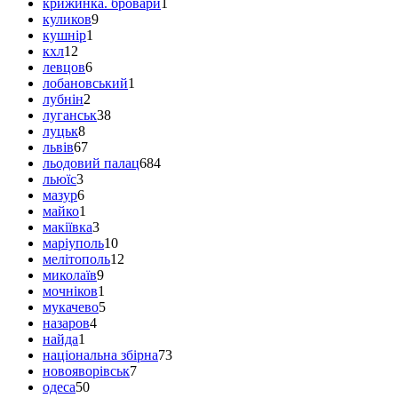
крижинка. бровари
1
куликов
9
кушнір
1
кхл
12
левцов
6
лобановський
1
лубнін
2
луганськ
38
луцьк
8
львів
67
льодовий палац
684
льюїс
3
мазур
6
майко
1
макіївка
3
маріуполь
10
мелітополь
12
миколаїв
9
мочніков
1
мукачево
5
назаров
4
найда
1
національна збірна
73
новояворівськ
7
одеса
50