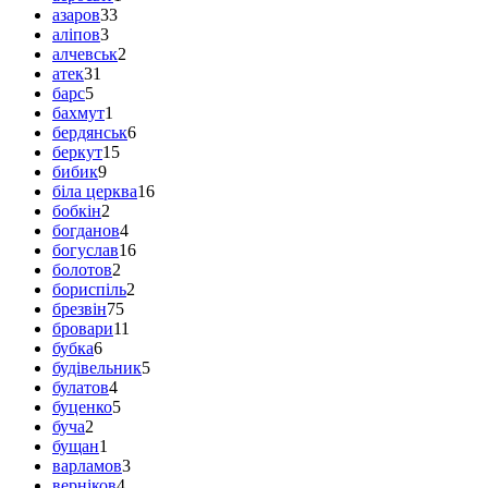
азаров
33
аліпов
3
алчевськ
2
атек
31
барс
5
бахмут
1
бердянськ
6
беркут
15
бибик
9
біла церква
16
бобкін
2
богданов
4
богуслав
16
болотов
2
бориспіль
2
брезвін
75
бровари
11
бубка
6
будівельник
5
булатов
4
буценко
5
буча
2
бущан
1
варламов
3
верніков
4