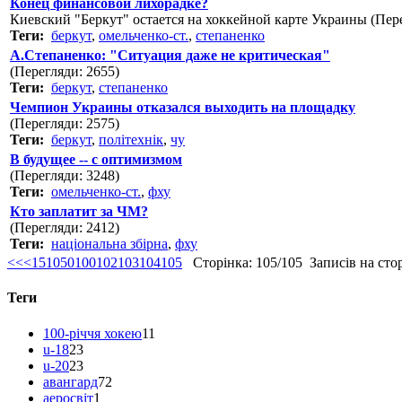
Конец финансовой лихорадке?
Киевский "Беркут" остается на хоккейной карте Украины (Пере
Теги:
беркут
,
омельченко-ст.
,
степаненко
А.Степаненко: "Ситуация даже не критическая"
(Перегляди: 2655)
Теги:
беркут
,
степаненко
Чемпион Украины отказался выходить на площадку
(Перегляди: 2575)
Теги:
беркут
,
політехнік
,
чу
В будущее -- с оптимизмом
(Перегляди: 3248)
Теги:
омельченко-ст.
,
фху
Кто заплатит за ЧМ?
(Перегляди: 2412)
Теги:
національна збірна
,
фху
<<
<
1
5
10
50
100
102
103
104
105
Сторінка: 105/105 Записів на сторі
Теги
100-річчя хокею
11
u-18
23
u-20
23
авангард
72
аеросвіт
1