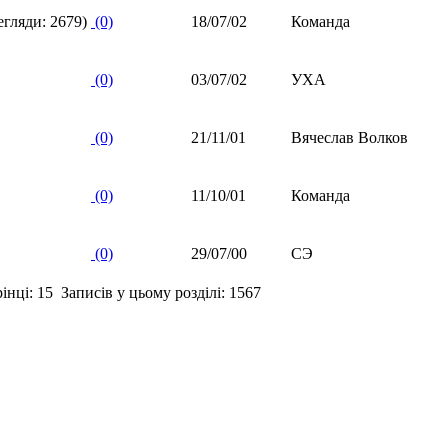
гляди: 2679)
(0)
18/07/02
Команда
(0)
03/07/02
УХА
(0)
21/11/01
Вячеслав Волков
(0)
11/10/01
Команда
(0)
29/07/00
СЭ
нці: 15 Записів у цьому розділі: 1567