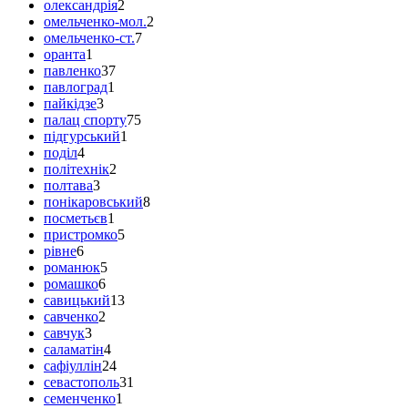
олександрія
2
омельченко-мол.
2
омельченко-ст.
7
оранта
1
павленко
37
павлоград
1
пайкідзе
3
палац спорту
75
підгурський
1
поділ
4
політехнік
2
полтава
3
понікаровський
8
посметьєв
1
пристромко
5
рівне
6
романюк
5
ромашко
6
савицький
13
савченко
2
савчук
3
саламатін
4
сафіуллін
24
севастополь
31
семенченко
1