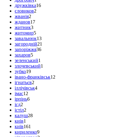
дружківка
16
єловиков
2
жванія
2
жданов
17
житник
3
житомир
5
завальнюк
13
загородній
21
запоріжжя
36
захаров
5
зеленський
1
злочевський
1
зубко
19
івано-франківськ
12
ігнатьєв
2
іллічівськ
4
імас
12
ірпінь
6
ісд
2
істіл
2
калуш
28
киів
1
київ
161
кириленко
9