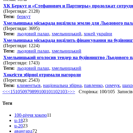
ХК Беркут и «Стефанович и Партнеры» продолжат сотруд
(Перегляди: 2128)
Теги:
беркут
Хмельницька міськрада виділила землю для Льодового пал
(Перегляди: 3695)
Теги:
льодовий палац
,
хмельницький
,
хокей україни
Хмельницька міськрада виділить фінансування на будівниц
(Перегляди: 1224)
Теги:
льодовий палац
,
хмельницький
Хмельницький оголосив тендер на будівництво Льодового п
(Перегляди: 1743)
Теги:
льодовий палац
,
хмельницький
Хокеїсти збірної отримали нагороди
(Перегляди: 2543)
Теги:
климентьєв
,
національна збірна
,
павленко
,
симчук
,
шахр
<<
<
1
5
10
50
97
98
99
100
101
102
103
>
>>
Сторінка: 100/105 Записів н
Теги
100-річчя хокею
11
u-18
23
u-20
23
авангард
72