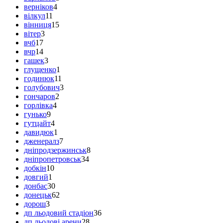
верніков
4
вілкул
11
вінниця
15
вітер
3
вчб
17
вчр
14
гашек
3
глущенко
1
годинюк
11
голубович
3
гончаров
2
горлівка
4
гунько
9
гутцайт
4
давидюк
1
дженералз
7
дніпродзержинськ
8
дніпропетровськ
34
добкін
10
довгий
1
донбас
30
донецьк
62
дорош
3
дп льодовий стадіон
36
дп льодові арени
28