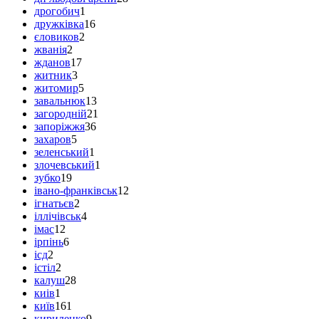
дрогобич
1
дружківка
16
єловиков
2
жванія
2
жданов
17
житник
3
житомир
5
завальнюк
13
загородній
21
запоріжжя
36
захаров
5
зеленський
1
злочевський
1
зубко
19
івано-франківськ
12
ігнатьєв
2
іллічівськ
4
імас
12
ірпінь
6
ісд
2
істіл
2
калуш
28
киів
1
київ
161
кириленко
9