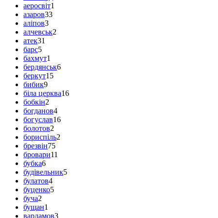
аеросвіт
1
азаров
33
аліпов
3
алчевськ
2
атек
31
барс
5
бахмут
1
бердянськ
6
беркут
15
бибик
9
біла церква
16
бобкін
2
богданов
4
богуслав
16
болотов
2
бориспіль
2
брезвін
75
бровари
11
бубка
6
будівельник
5
булатов
4
буценко
5
буча
2
бущан
1
варламов
3