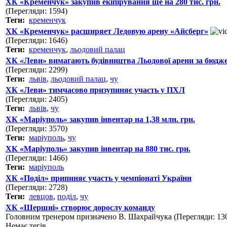
ХК «Кременчук» закупив екіпірування ще на 280 тис. грн.
(Перегляди: 1594)
Теги:
кременчук
ХК «Кременчук» расширяет Ледовую арену «Айсберг»
(Перегляди: 1646)
Теги:
кременчук
,
льодовий палац
ХК «Леви» вимагають будівництва Льодової арени за бюдж
(Перегляди: 2299)
Теги:
львів
,
льодовий палац
,
чу
ХК «Леви» тимчасово призупиняє участь у ПХЛ
(Перегляди: 2405)
Теги:
львів
,
чу
ХК «Маріуполь» закупив інвентар на 1,38 млн. грн.
(Перегляди: 3570)
Теги:
маріуполь
,
чу
ХК «Маріуполь» закупив інвентар на 880 тис. грн.
(Перегляди: 1466)
Теги:
маріуполь
ХК «Поділ» припиняє участь у чемпіонаті України
(Перегляди: 2728)
Теги:
левцов
,
поділ
,
чу
ХК «Шершні» створює дорослу команду
Головним тренером призначено В. Шахрайчука (Перегляди: 13
Немає тегів