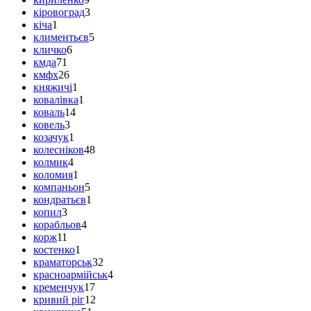
кіровоград
3
кіча
1
климентьєв
5
кличко
6
кмда
71
кмфх
26
княжичі
1
ковалівка
1
коваль
14
ковель
3
козачук
1
колесніков
48
колмик
4
коломия
1
компаньон
5
кондратьєв
1
копил
3
корабльов
4
корж
11
костенко
1
краматорськ
32
красноармійськ
4
кременчук
17
кривий ріг
12