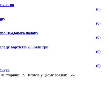
ничество
(0)
ацу
(0)
тво Льодового палацу
(0)
алацу вартістю 285 млн грн
(0)
(0)
айчук
а сторінці: 15 Записів у цьому розділі: 1567