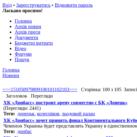
Вхід
•
Зареєструватись
•
Відновити пароль
Ласкаво просимо!
Головна
Архів новин
Архів преси
Документи
Бюджетні витрати
Відео
Форуми
Пошук
Головна
Новини
<<
<
1
5
10
50
97
98
99
100
101
102
103
>
>>
Сторінка: 100 з 105 Записів
Заголовок
Перегляди
ХК «Донбасс» построит арену совместно с БК «Донецк»
(Перегляди: 2441)
Теги:
донецьк
,
колесніков
,
льодовий палац
ХК «Донбасс» хочет принять финал Континентального Куб
Чемпион Украины будет представлять Украину в единственном
Теги:
донбас