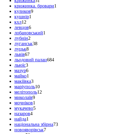
крижинка
51
крижинка. бровари
1
куликов
9
кушнір
1
кхл
12
левцов
6
лобановський
1
лубнін
2
луганськ
38
луцьк
8
львів
67
льодовий палац
684
льюїс
3
мазур
6
майко
1
макіївка
3
маріуполь
10
мелітополь
12
миколаїв
9
мочніков
1
мукачево
5
назаров
4
найда
1
національна збірна
73
новояворівськ
7