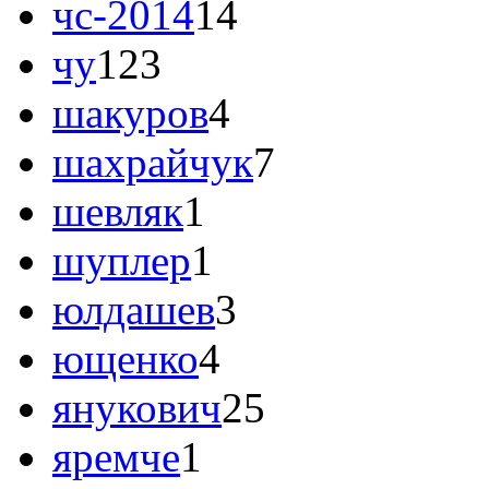
чс-2014
14
чу
123
шакуров
4
шахрайчук
7
шевляк
1
шуплер
1
юлдашев
3
ющенко
4
янукович
25
яремче
1