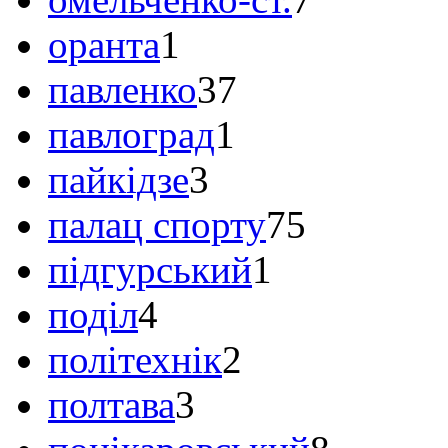
оранта
1
павленко
37
павлоград
1
пайкідзе
3
палац спорту
75
підгурський
1
поділ
4
політехнік
2
полтава
3