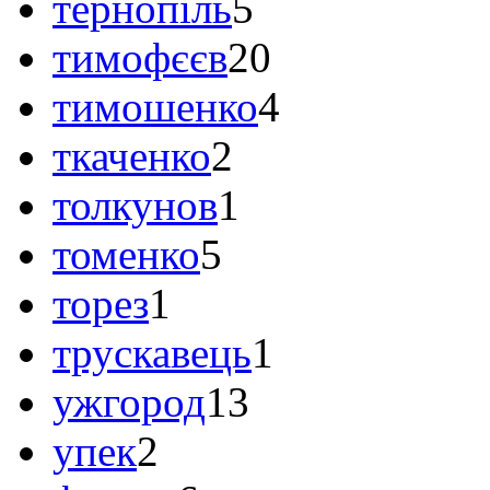
тернопіль
5
тимофєєв
20
тимошенко
4
ткаченко
2
толкунов
1
томенко
5
торез
1
трускавець
1
ужгород
13
упек
2