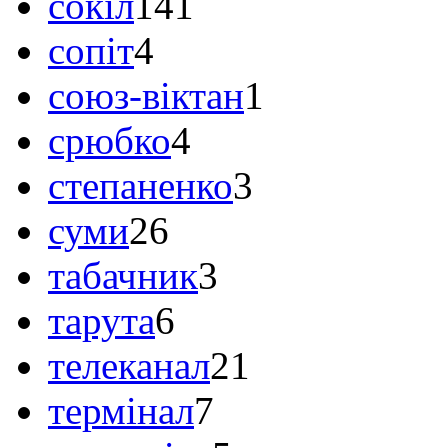
сокіл
141
сопіт
4
союз-віктан
1
срюбко
4
степаненко
3
суми
26
табачник
3
тарута
6
телеканал
21
термінал
7