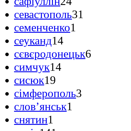
сафіуллін
24
севастополь
31
семенченко
1
сеуканд
14
сєвєродонецьк
6
симчук
14
сисюк
19
сімферополь
3
слов’янськ
1
снятин
1