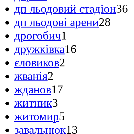
дп льодовий стадіон
36
дп льодові арени
28
дрогобич
1
дружківка
16
єловиков
2
жванія
2
жданов
17
житник
3
житомир
5
завальнюк
13