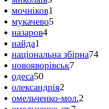
мочніков
1
мукачево
5
назаров
4
найда
1
національна збірна
74
новояворівськ
7
одеса
50
олександрія
2
омельченко-мол.
2
омельченко-ст.
7