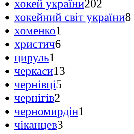
хокей україни
202
хокейний світ україни
8
хоменко
1
христич
6
цируль
1
черкаси
13
чернівці
5
чернігів
2
черномирдін
1
чіканцев
3