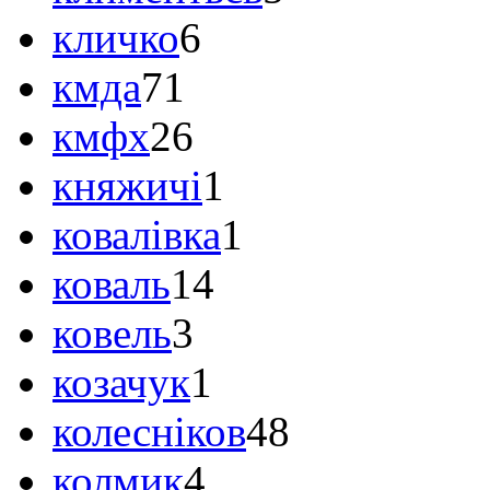
кличко
6
кмда
71
кмфх
26
княжичі
1
ковалівка
1
коваль
14
ковель
3
козачук
1
колесніков
48
колмик
4