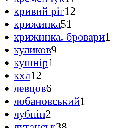
кривий ріг
12
крижинка
51
крижинка. бровари
1
куликов
9
кушнір
1
кхл
12
левцов
6
лобановський
1
лубнін
2
луганськ
38