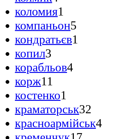
коломия
1
компаньон
5
кондратьєв
1
копил
3
корабльов
4
корж
11
костенко
1
краматорськ
32
красноармійськ
4
кременчук
17