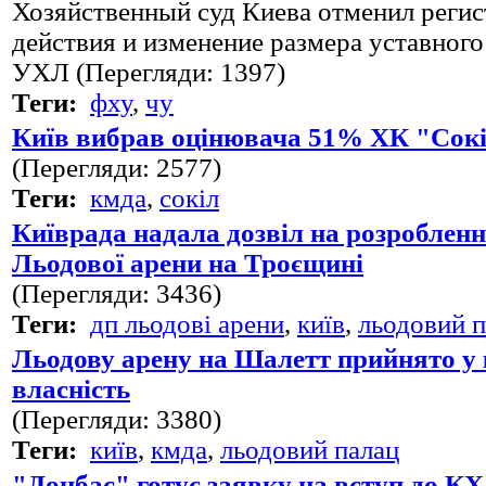
Хозяйственный суд Киева отменил реги
действия и изменение размера уставног
УХЛ (Перегляди: 1397)
Теги:
фху
,
чу
Київ вибрав оцінювача 51% ХК "Сок
(Перегляди: 2577)
Теги:
кмда
,
сокіл
Київрада надала дозвіл на розроблен
Льодової арени на Троєщині
(Перегляди: 3436)
Теги:
дп льодові арени
,
київ
,
льодовий п
Льодову арену на Шалетт прийнято у
власність
(Перегляди: 3380)
Теги:
київ
,
кмда
,
льодовий палац
"Донбас" готує заявку на вступ до К