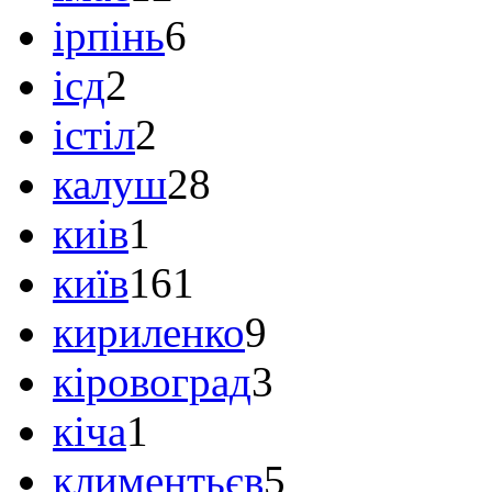
ірпінь
6
ісд
2
істіл
2
калуш
28
киів
1
київ
161
кириленко
9
кіровоград
3
кіча
1
климентьєв
5