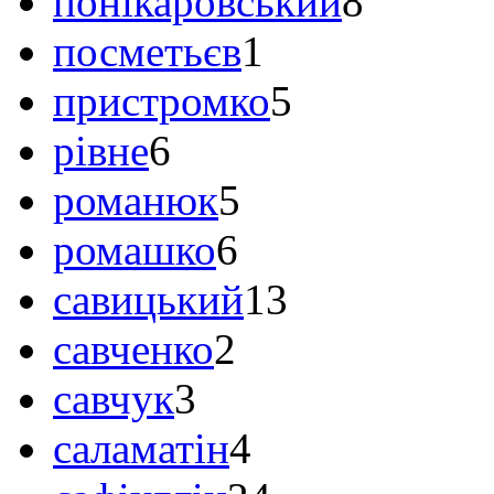
понікаровський
8
посметьєв
1
пристромко
5
рівне
6
романюк
5
ромашко
6
савицький
13
савченко
2
савчук
3
саламатін
4