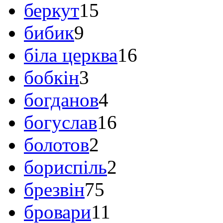
беркут
15
бибик
9
біла церква
16
бобкін
3
богданов
4
богуслав
16
болотов
2
бориспіль
2
брезвін
75
бровари
11