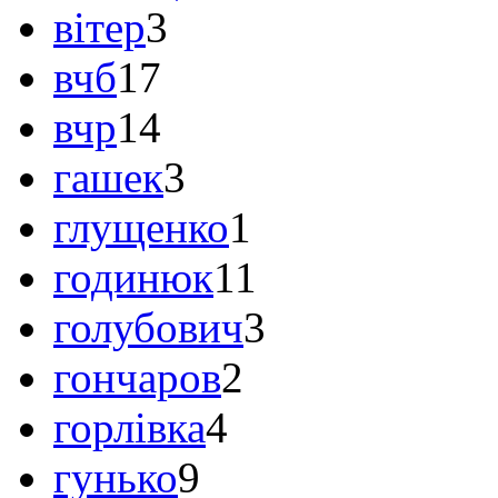
вітер
3
вчб
17
вчр
14
гашек
3
глущенко
1
годинюк
11
голубович
3
гончаров
2
горлівка
4
гунько
9