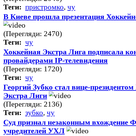
Теги:
пристромко
,
чу
В Киеве прошла презентация Хоккейн
(Перегляди: 2470)
Теги:
чу
Хоккейная Экстра Лига подписала ко
провайдерами IP-телевидения
(Перегляди: 1720)
Теги:
чу
Георгий Зубко стал вице-президентом
Экстра Лиги
(Перегляди: 2136)
Теги:
зубко
,
чу
Суд признал незаконным вхождение Ф
учредителей УХЛ