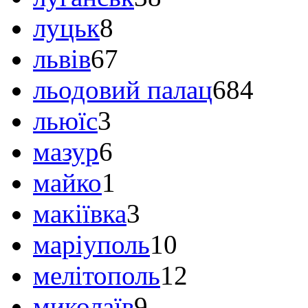
луцьк
8
львів
67
льодовий палац
684
льюїс
3
мазур
6
майко
1
макіївка
3
маріуполь
10
мелітополь
12
миколаїв
9