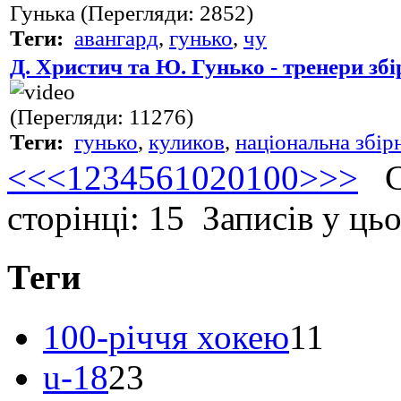
Гунька (Перегляди: 2852)
Теги:
авангард
,
гунько
,
чу
Д. Христич та Ю. Гунько - тренери збі
(Перегляди: 11276)
Теги:
гунько
,
куликов
,
національна збір
<<
<
1
2
3
4
5
6
10
20
100
>
>>
Ст
сторінці: 15 Записів у ць
Теги
100-річчя хокею
11
u-18
23