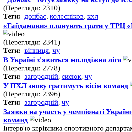
(Перегляди: 2310)
Теги:
донбас
,
колесніков
,
кхл
«Гайдамаки» планують грати у ТРЦ 
(Перегляди: 2341)
Теги:
вінниця
,
чу
В Україні з'явиться молодіжна ліга
(Перегляди: 2778)
Теги:
загородній
,
сисюк
,
чу
У ПХЛ знову гратимуть вісім команд
(Перегляди: 2396)
Теги:
загородній
,
чу
Заявки на участь у чемпіонаті Україн
команд
Інтерв'ю керівника спортивного депар