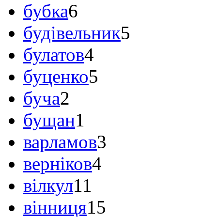
бубка
6
будівельник
5
булатов
4
буценко
5
буча
2
бущан
1
варламов
3
верніков
4
вілкул
11
вінниця
15