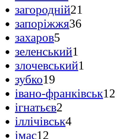
загородній
21
запоріжжя
36
захаров
5
зеленський
1
злочевський
1
зубко
19
івано-франківськ
12
ігнатьєв
2
іллічівськ
4
імас
12