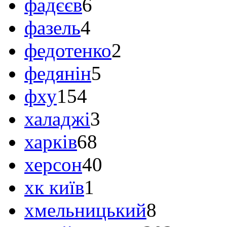
фадєєв
6
фазель
4
федотенко
2
федянін
5
фху
154
халаджі
3
харків
68
херсон
40
хк київ
1
хмельницький
8