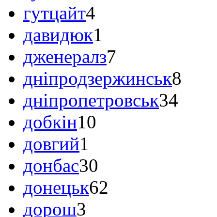
гутцайт
4
давидюк
1
дженералз
7
дніпродзержинськ
8
дніпропетровськ
34
добкін
10
довгий
1
донбас
30
донецьк
62
дорош
3