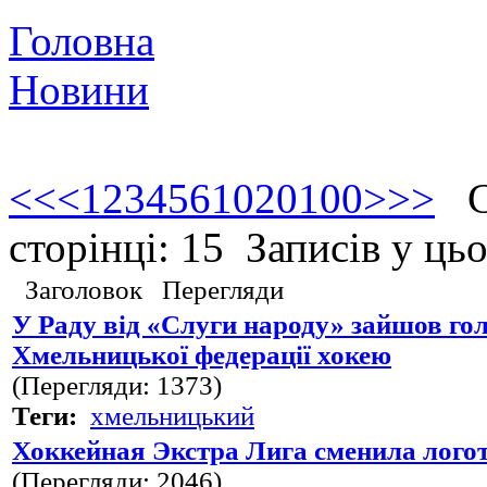
Головна
Новини
<<
<
1
2
3
4
5
6
10
20
100
>
>>
Ст
сторінці: 15 Записів у ць
Заголовок
Перегляди
У Раду від «Слуги народу» зайшов го
Хмельницької федерації хокею
(Перегляди: 1373)
Теги:
хмельницький
Хоккейная Экстра Лига сменила лого
(Перегляди: 2046)