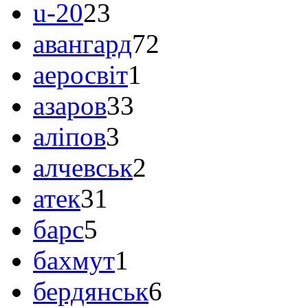
u-20
23
авангард
72
аеросвіт
1
азаров
33
аліпов
3
алчевськ
2
атек
31
барс
5
бахмут
1
бердянськ
6