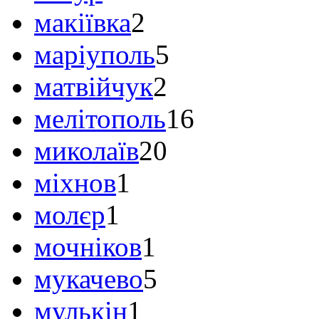
макіївка
2
маріуполь
5
матвійчук
2
мелітополь
16
миколаїв
20
міхнов
1
молєр
1
мочніков
1
мукачево
5
мулькін
1