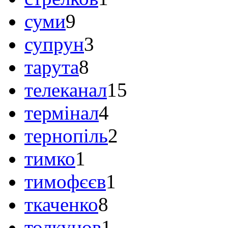
суми
9
супрун
3
тарута
8
телеканал
15
термінал
4
тернопіль
2
тимко
1
тимофєєв
1
ткаченко
8
толкунов
1