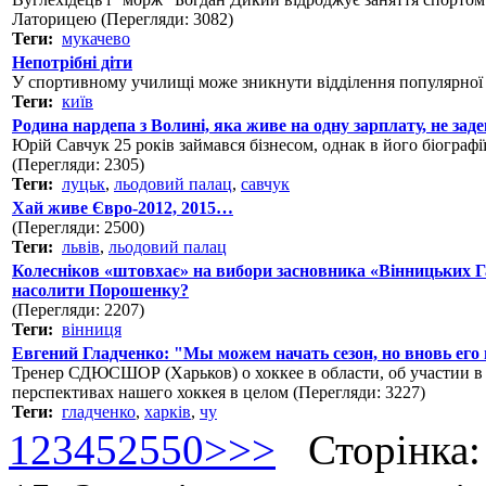
Латорицею (Перегляди: 3082)
Теги:
мукачево
Непотрібні діти
У спортивному училищі може зникнути відділення популярної 
Теги:
київ
Родина нардепа з Волині, яка живе на одну зарплату, не зад
Юрій Савчук 25 років займався бізнесом, однак в його біографії
(Перегляди: 2305)
Теги:
луцьк
,
льодовий палац
,
савчук
Хай живе Євро-2012, 2015…
(Перегляди: 2500)
Теги:
львів
,
льодовий палац
Колесніков «штовхає» на вибори засновника «Вінницьких Г
насолити Порошенку?
(Перегляди: 2207)
Теги:
вінниця
Евгений Гладченко: "Мы можем начать сезон, но вновь его 
Тренер СДЮСШОР (Харьков) о хоккее в области, об участии в
перспективах нашего хоккея в целом (Перегляди: 3227)
Теги:
гладченко
,
харків
,
чу
1
2
3
4
5
25
50
>
>>
Сторінка: 