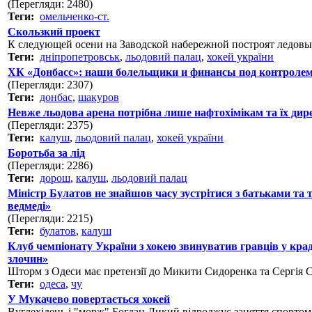
(Перегляди: 2480)
Теги:
омельченко-ст.
Скользкий проект
К следующей осени на Заводской набережной построят ледовый
Теги:
дніпропетровськ
,
льодовий палац
,
хокей україни
ХК «Донбасс»: наши болельщики и финансы под контроле
(Перегляди: 2307)
Теги:
донбас
,
шакуров
Невже льодова арена потрібна лише нафтохімікам та їх дир
(Перегляди: 2375)
Теги:
калуш
,
льодовий палац
,
хокей україни
Боротьба за лід
(Перегляди: 2286)
Теги:
дорош
,
калуш
,
льодовий палац
Міністр Булатов не знайшов часу зустрітися з батьками та 
ведмеді»
(Перегляди: 2215)
Теги:
булатов
,
калуш
Клуб чемпіонату України з хокею звинуватив гравців у кра
злочин»
Шторм з Одеси має претензії до Микити Сидоренка та Сергія 
Теги:
одеса
,
чу
У Мукачево повертається хокей
Вуглехідець і "морж" Богдан Дикий відроджує заняття спортом 