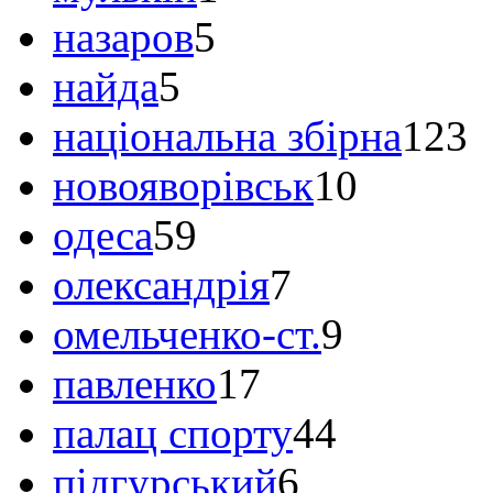
назаров
5
найда
5
національна збірна
123
новояворівськ
10
одеса
59
олександрія
7
омельченко-ст.
9
павленко
17
палац спорту
44
підгурський
6