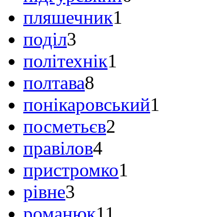
пляшечник
1
поділ
3
політехнік
1
полтава
8
понікаровський
1
посметьєв
2
правілов
4
пристромко
1
рівне
3
романюк
11