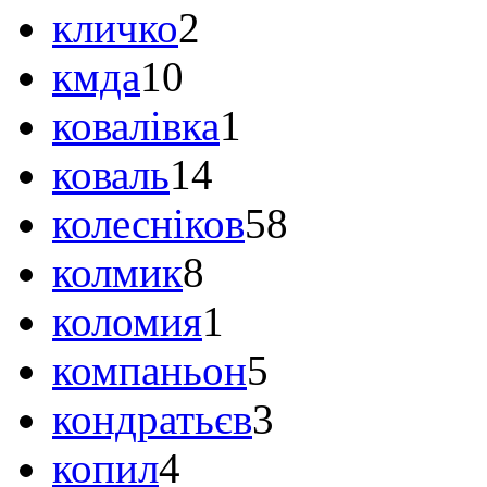
кличко
2
кмда
10
ковалівка
1
коваль
14
колесніков
58
колмик
8
коломия
1
компаньон
5
кондратьєв
3
копил
4