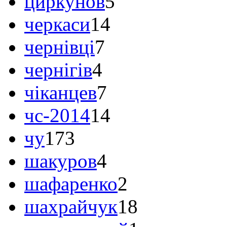
циркунов
5
черкаси
14
чернівці
7
чернігів
4
чіканцев
7
чс-2014
14
чу
173
шакуров
4
шафаренко
2
шахрайчук
18