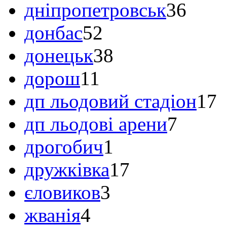
дніпропетровськ
36
донбас
52
донецьк
38
дорош
11
дп льодовий стадіон
17
дп льодові арени
7
дрогобич
1
дружківка
17
єловиков
3
жванія
4