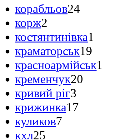
корабльов
24
корж
2
костянтинівка
1
краматорськ
19
красноармійськ
1
кременчук
20
кривий ріг
3
крижинка
17
куликов
7
кхл
25