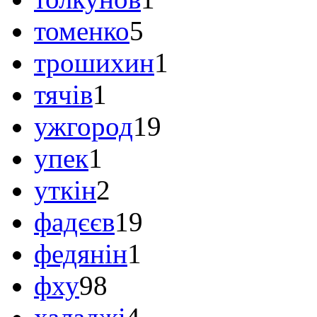
томенко
5
трошихин
1
тячів
1
ужгород
19
упек
1
уткін
2
фадєєв
19
федянін
1
фху
98