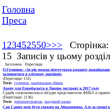
Головна
Преса
1
2
3
4
5
25
50
>
>>
Сторінка: 1
15 Записів у цьому розділ
Заголовок
Перегляди
О.Годинюк: «За рік можна підготувати команду якнайкращ
залишитися в елітному дивізіоні»
(Перегляди: 132)
Теги:
годинюк
,
національна збірна
Арену для Евробаскета в Днепре достроят к 2017 году
Судьбу спорткомплекса обсудят представители ФИБА и прави
(Перегляди: 2136)
Теги:
дніпропетровськ
,
льодовий палац
Сан Санич хоче бути схожим на Абрамовича. Але за гроші 