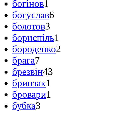
богінов
1
богуслав
6
болотов
3
бориспіль
1
бороденко
2
брага
7
брезвін
43
бринзак
1
бровари
1
бубка
3