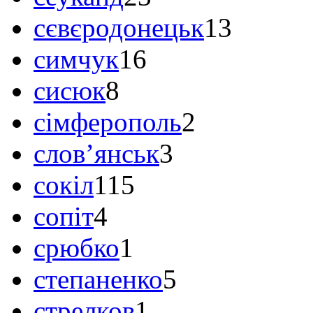
сєвєродонецьк
13
симчук
16
сисюк
8
сімферополь
2
слов’янськ
3
сокіл
115
сопіт
4
срюбко
1
степаненко
5
стрелков
1