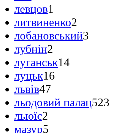
левцов
1
литвиненко
2
лобановський
3
лубнін
2
луганськ
14
луцьк
16
львів
47
льодовий палац
523
льюїс
2
мазур
5