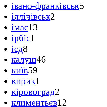
івано-франківськ
5
іллічівськ
2
імас
13
ірбіс
1
ісд
8
калуш
46
київ
59
кирик
1
кіровоград
2
климентьєв
12