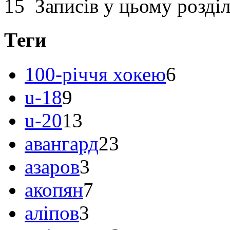
15 Записів у цьому розділ
Теги
100-річчя хокею
6
u-18
9
u-20
13
авангард
23
азаров
3
акопян
7
аліпов
3