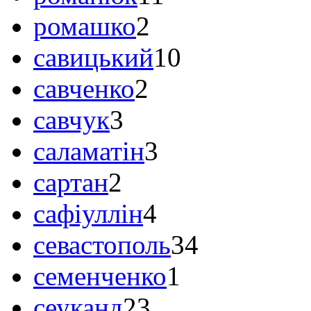
ромашко
2
савицький
10
савченко
2
савчук
3
саламатін
3
сартан
2
сафіуллін
4
севастополь
34
семенченко
1
сеуканд
23