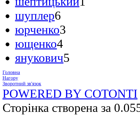
шептицький
1
шуплер
6
юрченко
3
ющенко
4
янукович
5
Головна
Нагору
Зворотний зв'язок
POWERED BY COTONTI
Сторінка створена за 0.05