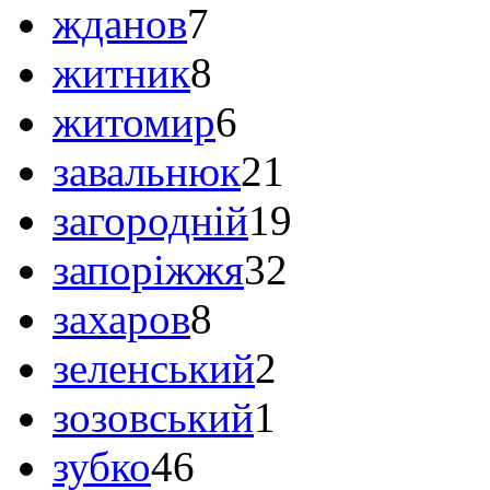
жданов
7
житник
8
житомир
6
завальнюк
21
загородній
19
запоріжжя
32
захаров
8
зеленський
2
зозовський
1
зубко
46