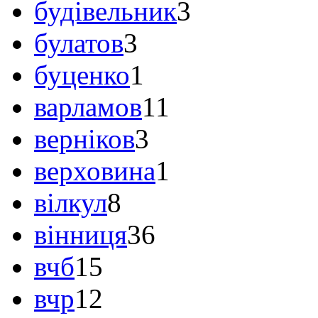
будівельник
3
булатов
3
буценко
1
варламов
11
верніков
3
верховина
1
вілкул
8
вінниця
36
вчб
15
вчр
12