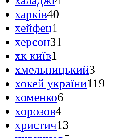
халаджі
4
харків
40
хейфец
1
херсон
31
хк київ
1
хмельницький
3
хокей україни
119
хоменко
6
хорозов
4
христич
13