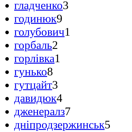
гладченко
3
годинюк
9
голубович
1
горбаль
2
горлівка
1
гунько
8
гутцайт
3
давидюк
4
дженералз
7
дніпродзержинськ
5