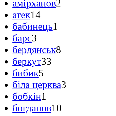
амірханов
2
атек
14
бабинець
1
барс
3
бердянськ
8
беркут
33
бибик
5
біла церква
3
бобкін
1
богданов
10