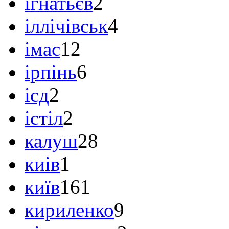
ігнатьєв
2
іллічівськ
4
імас
12
ірпінь
6
ісд
2
істіл
2
калуш
28
киів
1
київ
161
кириленко
9