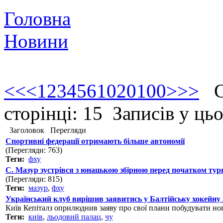
Головна
Новини
<<
<
1
2
3
4
5
6
10
20
100
>
>>
Ст
сторінці: 15 Записів у ць
Заголовок
Перегляди
Спортивні федерації отримають більше автономії
(Перегляди: 763)
Теги:
фху
С. Мазур зустрівся з юнацькою збірною перед початком турн
(Перегляди: 815)
Теги:
мазур
,
фху
Український клуб вирішив заявитись у Балтійську хокейну 
Київ Кепіталз оприлюднив заяву про свої плани побудувати нов
Теги:
киів
,
льодовий палац
,
чу