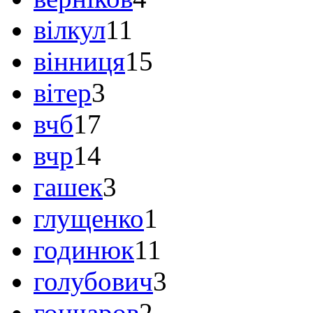
вілкул
11
вінниця
15
вітер
3
вчб
17
вчр
14
гашек
3
глущенко
1
годинюк
11
голубович
3
гончаров
2