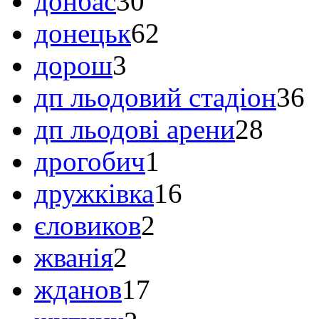
донбас
30
донецьк
62
дорош
3
дп льодовий стадіон
36
дп льодові арени
28
дрогобич
1
дружківка
16
єловиков
2
жванія
2
жданов
17