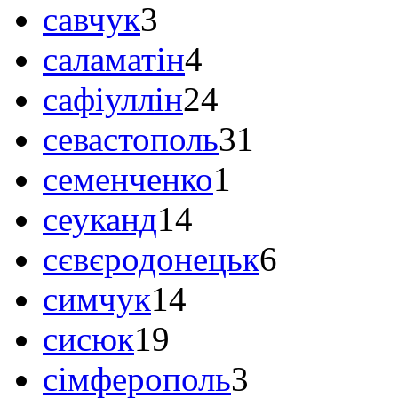
савчук
3
саламатін
4
сафіуллін
24
севастополь
31
семенченко
1
сеуканд
14
сєвєродонецьк
6
симчук
14
сисюк
19
сімферополь
3