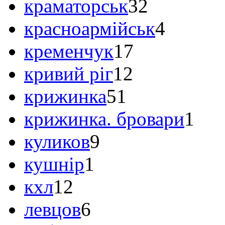
краматорськ
32
красноармійськ
4
кременчук
17
кривий ріг
12
крижинка
51
крижинка. бровари
1
куликов
9
кушнір
1
кхл
12
левцов
6