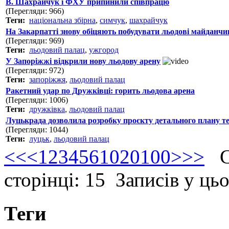
В. Шахрайчук і ФХУ припинили співпрацю
(Перегляди: 966)
Теги:
національна збірна
,
симчук
,
шахрайчук
На Закарпатті знову обіцяють побудувати льодові майданчи
(Перегляди: 969)
Теги:
льодовий палац
,
ужгород
У Запоріжжі відкрили нову льодову арену
(Перегляди: 972)
Теги:
запоріжжя
,
льодовий палац
Ракетний удар по Дружківці: горить льодова арена
(Перегляди: 1006)
Теги:
дружківка
,
льодовий палац
Луцькрада дозволила розробку проєкту детального плану т
(Перегляди: 1044)
Теги:
луцьк
,
льодовий палац
<<
<
1
2
3
4
5
6
10
20
100
>
>>
Ст
сторінці: 15 Записів у ць
Теги