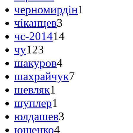
черномирдін
1
чіканцев
3
чс-2014
14
чу
123
шакуров
4
шахрайчук
7
шевляк
1
шуплер
1
юлдашев
3
ющенко
4