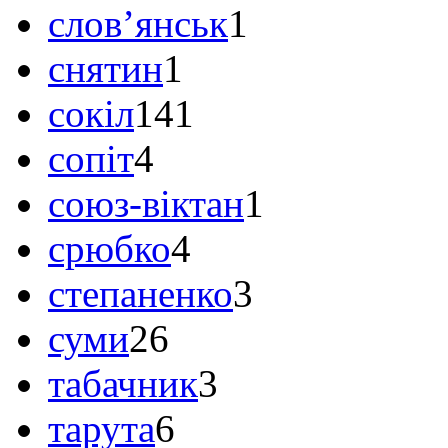
слов’янськ
1
снятин
1
сокіл
141
сопіт
4
союз-віктан
1
срюбко
4
степаненко
3
суми
26
табачник
3
тарута
6