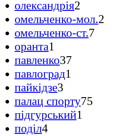
олександрія
2
омельченко-мол.
2
омельченко-ст.
7
оранта
1
павленко
37
павлоград
1
пайкідзе
3
палац спорту
75
підгурський
1
поділ
4