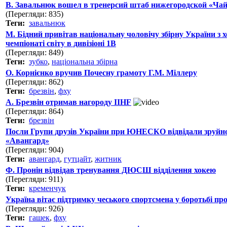
В. Завальнюк вошел в тренерсий штаб нижегородской «Ча
(Перегляди: 835)
Теги:
завальнюк
М. Бідний привітав національну чоловічу збірну України з 
чемпіонаті світу в дивізіоні 1В
(Перегляди: 849)
Теги:
зубко
,
національна збірна
О. Корнієнко вручив Почесну грамоту Г.М. Міллеру
(Перегляди: 862)
Теги:
брезвін
,
фху
А. Брезвін отримав нагороду IIHF
(Перегляди: 864)
Теги:
брезвін
Посли Групи друзів України при ЮНЕСКО відвідали зруйн
«Авангард»
(Перегляди: 904)
Теги:
авангард
,
гутцайт
,
житник
Ф. Пронін відвідав тренування ДЮСШ відділення хокею
(Перегляди: 911)
Теги:
кременчук
Україна вітає підтримку чеського спортсмена у боротьбі прот
(Перегляди: 926)
Теги:
гашек
,
фху