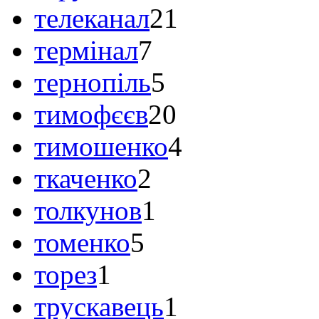
телеканал
21
термінал
7
тернопіль
5
тимофєєв
20
тимошенко
4
ткаченко
2
толкунов
1
томенко
5
торез
1
трускавець
1