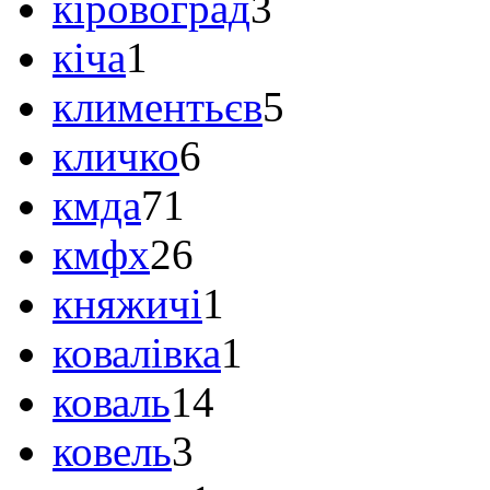
кіровоград
3
кіча
1
климентьєв
5
кличко
6
кмда
71
кмфх
26
княжичі
1
ковалівка
1
коваль
14
ковель
3