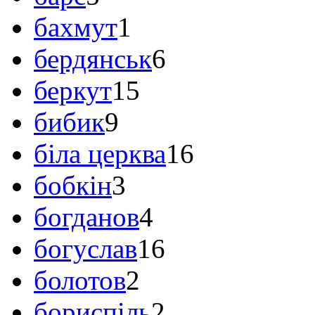
бахмут
1
бердянськ
6
беркут
15
бибик
9
біла церква
16
бобкін
3
богданов
4
богуслав
16
болотов
2
бориспіль
2