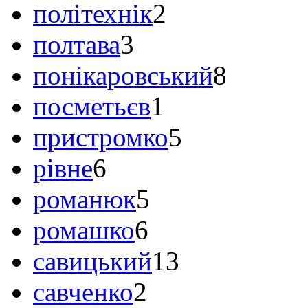
політехнік
2
полтава
3
понікаровський
8
посметьєв
1
пристромко
5
рівне
6
романюк
5
ромашко
6
савицький
13
савченко
2