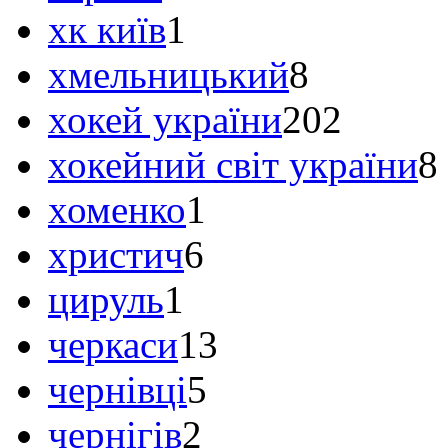
хк київ
1
хмельницький
8
хокей україни
202
хокейний світ україни
8
хоменко
1
христич
6
цируль
1
черкаси
13
чернівці
5
чернігів
2