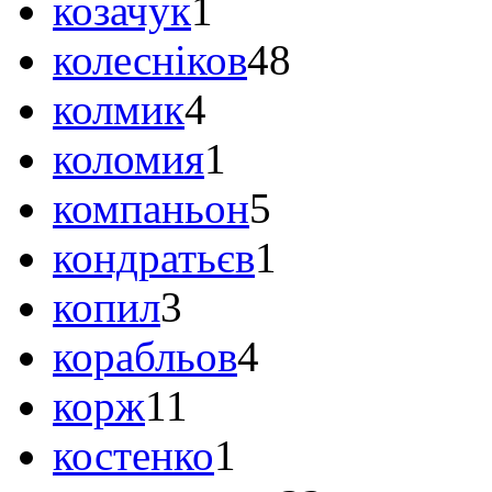
козачук
1
колесніков
48
колмик
4
коломия
1
компаньон
5
кондратьєв
1
копил
3
корабльов
4
корж
11
костенко
1