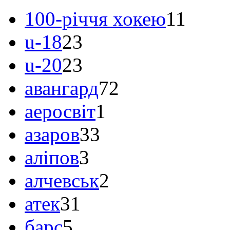
100-річчя хокею
11
u-18
23
u-20
23
авангард
72
аеросвіт
1
азаров
33
аліпов
3
алчевськ
2
атек
31
барс
5