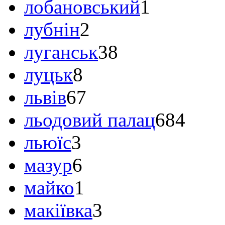
лобановський
1
лубнін
2
луганськ
38
луцьк
8
львів
67
льодовий палац
684
льюїс
3
мазур
6
майко
1
макіївка
3