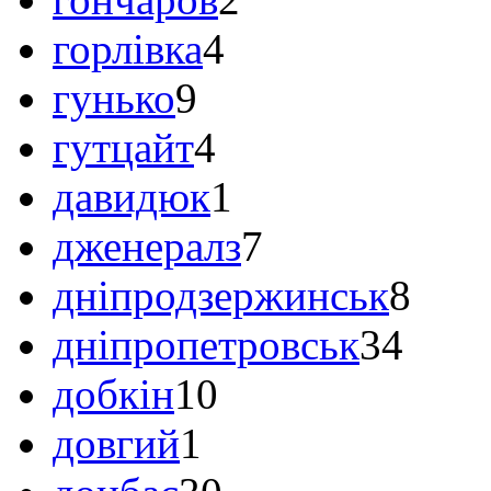
горлівка
4
гунько
9
гутцайт
4
давидюк
1
дженералз
7
дніпродзержинськ
8
дніпропетровськ
34
добкін
10
довгий
1