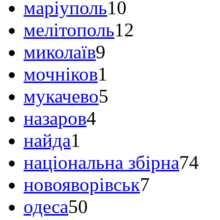
маріуполь
10
мелітополь
12
миколаїв
9
мочніков
1
мукачево
5
назаров
4
найда
1
національна збірна
74
новояворівськ
7
одеса
50