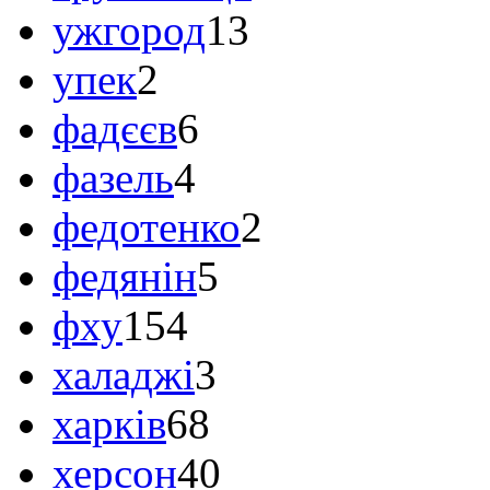
ужгород
13
упек
2
фадєєв
6
фазель
4
федотенко
2
федянін
5
фху
154
халаджі
3
харків
68
херсон
40