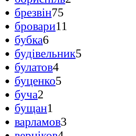
брезвін
75
бровари
11
бубка
6
будівельник
5
булатов
4
буценко
5
буча
2
бущан
1
варламов
3
верніков
4