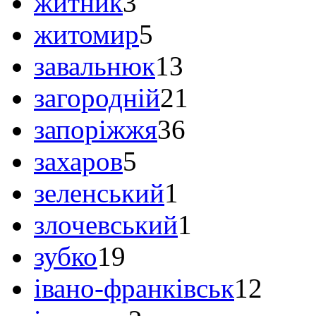
житник
3
житомир
5
завальнюк
13
загородній
21
запоріжжя
36
захаров
5
зеленський
1
злочевський
1
зубко
19
івано-франківськ
12