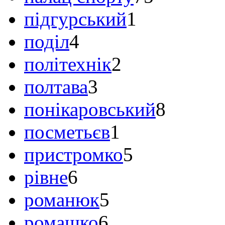
підгурський
1
поділ
4
політехнік
2
полтава
3
понікаровський
8
посметьєв
1
пристромко
5
рівне
6
романюк
5
ромашко
6