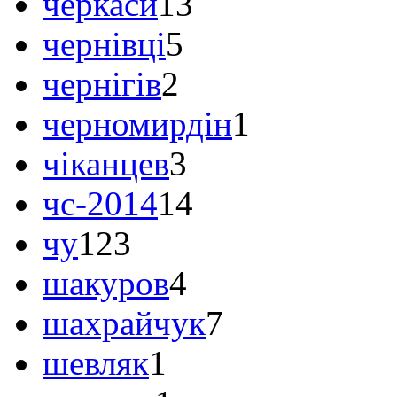
черкаси
13
чернівці
5
чернігів
2
черномирдін
1
чіканцев
3
чс-2014
14
чу
123
шакуров
4
шахрайчук
7
шевляк
1