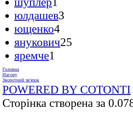
шуплер
1
юлдашев
3
ющенко
4
янукович
25
яремче
1
Головна
Нагору
Зворотний зв'язок
POWERED BY COTONTI
Сторінка створена за 0.07