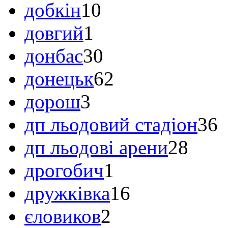
добкін
10
довгий
1
донбас
30
донецьк
62
дорош
3
дп льодовий стадіон
36
дп льодові арени
28
дрогобич
1
дружківка
16
єловиков
2