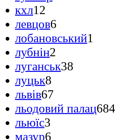
кхл
12
левцов
6
лобановський
1
лубнін
2
луганськ
38
луцьк
8
львів
67
льодовий палац
684
льюїс
3
мазур
6