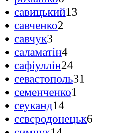
савицький
13
савченко
2
савчук
3
саламатін
4
сафіуллін
24
севастополь
31
семенченко
1
сеуканд
14
сєвєродонецьк
6
симчук
14