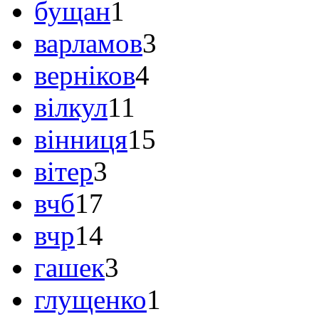
бущан
1
варламов
3
верніков
4
вілкул
11
вінниця
15
вітер
3
вчб
17
вчр
14
гашек
3
глущенко
1