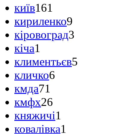
київ
161
кириленко
9
кіровоград
3
кіча
1
климентьєв
5
кличко
6
кмда
71
кмфх
26
княжичі
1
ковалівка
1