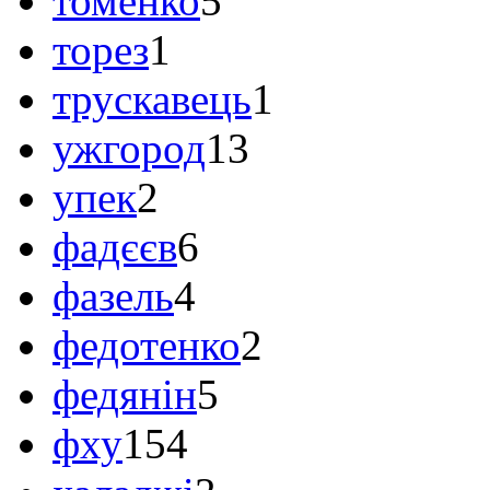
томенко
5
торез
1
трускавець
1
ужгород
13
упек
2
фадєєв
6
фазель
4
федотенко
2
федянін
5
фху
154