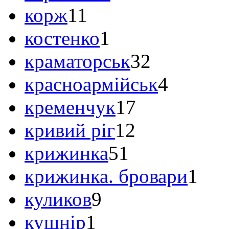
корж
11
костенко
1
краматорськ
32
красноармійськ
4
кременчук
17
кривий ріг
12
крижинка
51
крижинка. бровари
1
куликов
9
кушнір
1