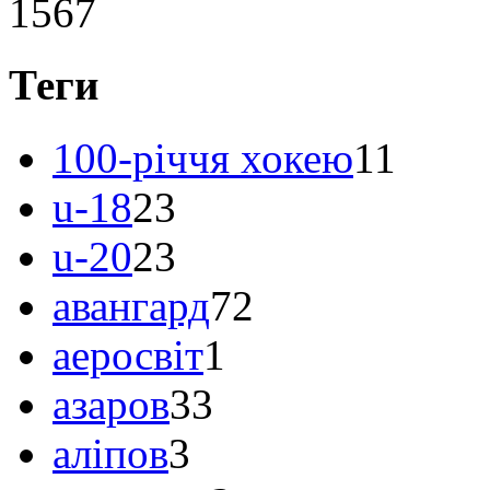
1567
Теги
100-річчя хокею
11
u-18
23
u-20
23
авангард
72
аеросвіт
1
азаров
33
аліпов
3