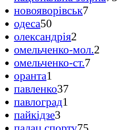
новояворівськ
7
одеса
50
олександрія
2
омельченко-мол.
2
омельченко-ст.
7
оранта
1
павленко
37
павлоград
1
пайкідзе
3
палац спорту
75