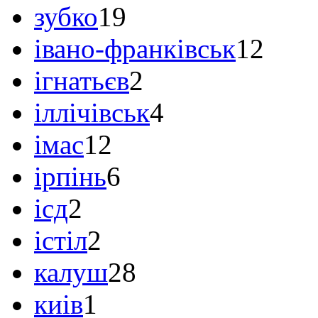
зубко
19
івано-франківськ
12
ігнатьєв
2
іллічівськ
4
імас
12
ірпінь
6
ісд
2
істіл
2
калуш
28
киів
1