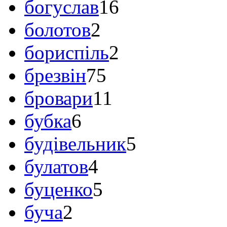
богуслав
16
болотов
2
бориспіль
2
брезвін
75
бровари
11
бубка
6
будівельник
5
булатов
4
буценко
5
буча
2