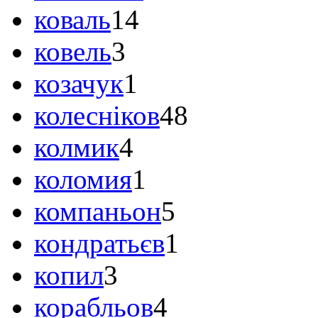
коваль
14
ковель
3
козачук
1
колесніков
48
колмик
4
коломия
1
компаньон
5
кондратьєв
1
копил
3
корабльов
4