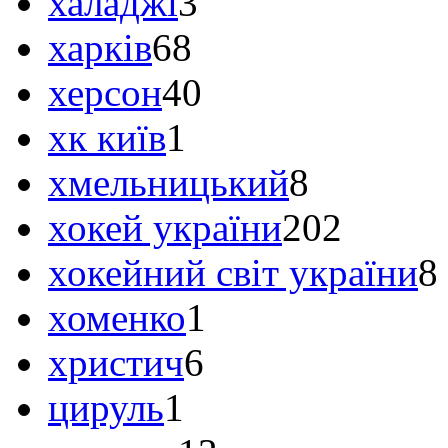
халаджі
3
харків
68
херсон
40
хк київ
1
хмельницький
8
хокей україни
202
хокейний світ україни
8
хоменко
1
христич
6
цируль
1