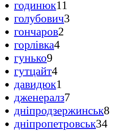
годинюк
11
голубович
3
гончаров
2
горлівка
4
гунько
9
гутцайт
4
давидюк
1
дженералз
7
дніпродзержинськ
8
дніпропетровськ
34