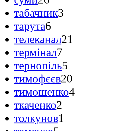
табачник
3
тарута
6
телеканал
21
термінал
7
тернопіль
5
тимофєєв
20
тимошенко
4
ткаченко
2
толкунов
1