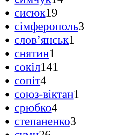
сисюк
19
сімферополь
3
слов’янськ
1
снятин
1
сокіл
141
сопіт
4
союз-віктан
1
срюбко
4
степаненко
3
суми
26