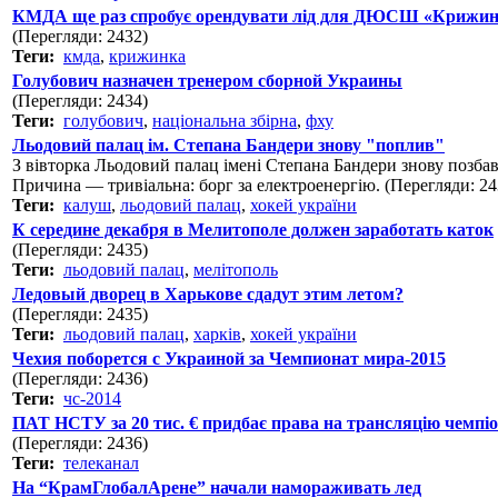
КМДА ще раз спробує орендувати лід для ДЮСШ «Крижи
(Перегляди: 2432)
Теги:
кмда
,
крижинка
Голубович назначен тренером сборной Украины
(Перегляди: 2434)
Теги:
голубович
,
національна збірна
,
фху
Льодовий палац ім. Степана Бандери знову "поплив"
З вівторка Льодовий палац імені Степана Бандери знову позба
Причина — тривіальна: борг за електроенергію. (Перегляди: 24
Теги:
калуш
,
льодовий палац
,
хокей україни
К середине декабря в Мелитополе должен заработать каток
(Перегляди: 2435)
Теги:
льодовий палац
,
мелітополь
Ледовый дворец в Харькове сдадут этим летом?
(Перегляди: 2435)
Теги:
льодовий палац
,
харків
,
хокей україни
Чехия поборется с Украиной за Чемпионат мира-2015
(Перегляди: 2436)
Теги:
чс-2014
ПАТ НСТУ за 20 тис. € придбає права на трансляцію чемпіо
(Перегляди: 2436)
Теги:
телеканал
На “КрамГлобалАрене” начали намораживать лед