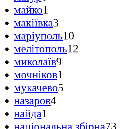
майко
1
макіївка
3
маріуполь
10
мелітополь
12
миколаїв
9
мочніков
1
мукачево
5
назаров
4
найда
1
національна збірна
73