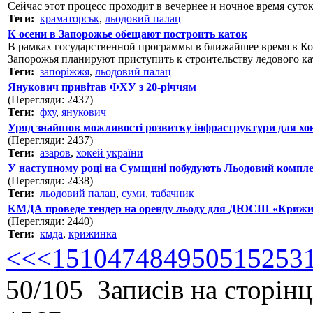
Сейчас этот процесс проходит в вечернее и ночное время суток
Теги:
краматорськ
,
льодовий палац
К осени в Запорожье обещают построить каток
В рамках государственной программы в ближайшее время в К
Запорожья планируют приступить к строительству ледового кат
Теги:
запоріжжя
,
льодовий палац
Янукович привітав ФХУ з 20-річчям
(Перегляди: 2437)
Теги:
фху
,
янукович
Уряд знайшов можливості розвитку інфраструктури для хок
(Перегляди: 2437)
Теги:
азаров
,
хокей україни
У наступному році на Сумщині побудують Льодовий компле
(Перегляди: 2438)
Теги:
льодовий палац
,
суми
,
табачник
КМДА проведе тендер на оренду льоду для ДЮСШ «Криж
(Перегляди: 2440)
Теги:
кмда
,
крижинка
<<
<
1
5
10
47
48
49
50
51
52
53
50/105 Записів на сторінц