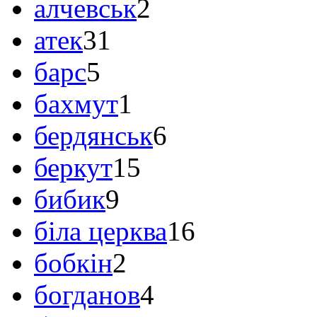
алчевськ
2
атек
31
барс
5
бахмут
1
бердянськ
6
беркут
15
бибик
9
біла церква
16
бобкін
2
богданов
4