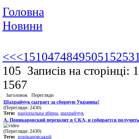
Головна
Новини
<<
<
1
5
10
47
48
49
50
51
52
53
105 Записів на сторінці: 
1567
Заголовок
Перегляди
Шахрайчук сыграет за сборную Украины!
(Перегляди: 2430)
Теги:
національна збірна
,
шахрайчук
А. Поникаровский переходит в СКА, и собирается получить
(Перегляди: 2430)
Теги:
понікаровський