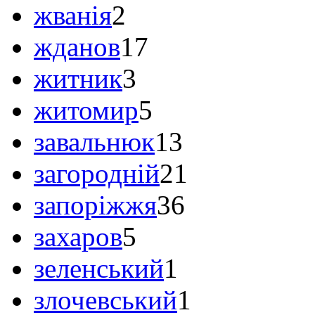
жванія
2
жданов
17
житник
3
житомир
5
завальнюк
13
загородній
21
запоріжжя
36
захаров
5
зеленський
1
злочевський
1