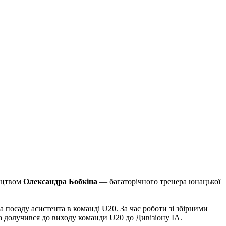
ництвом
Олександра Бобкіна
— багаторічного тренера юнацької
а посаду асистента в команді U20. За час роботи зі збірними
ра долучився до виходу команди U20 до Дивізіону ІА.