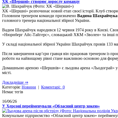
ХК «Шершні» створює дорослу команду
ХК «Шершні» розпочинає новий етап своєї історії. Клуб створю
Головним тренером команди призначено
Вадима Шахрайчука
головного тренера національної збірної України.
Вадим Шахрайчук народився 12 червня 1974 року в Києві. Свою
«Нюрнберг Айс-Тайгерс», словацький ХКМ «Зволен» та інші п
У складі національної збірної України Шахрайчук провів 133 мат
Після завершення кар’єри гравця він працював тренером із проф
роботи на найвищому рівні стане важливою основою для форм
Домашньою ареною «Шершнів» є льодова арена «Льодограй» у 
місті.
Докладніше ⇒
Категорія:
Новини
|
Коментарі: 0
Немає тегів
16/06/26
У Херсоні перейменували «Обласний центр хокею»
Комунальне підприємство «Обласний центр хокею» перейменув