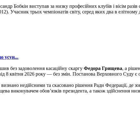
ксандр Бобкін виступав за низку професійних клубів і вісім разів
12). Учасник трьох чемпіонатів світу, серед яких два в елітному д
 усун...
ишив без задоволення касаційну скаргу
Федора Грищева
, а ріше
від 8 квітня 2026 року — без змін. Постанова Верховного Суду є
и визнано недійсними та скасовано рішення Ради Федерації, де 
ева виконувачем обов’язків президента, а також здійснення низк