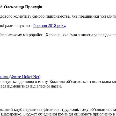
ВА
Олександр Прокудін
.
удового колективу самого підприємства, яке працівники ухвалили
ої ради існувало з
березня 2018 року
.
аврійському мікрорайоні Херсона, яка була знищена унаслідок а
 готується до нового етапу. Команда об’єднається з польським к
вся відмовитися від власної назви.
льський клуб переживав фінансові труднощі, тому об’єднання с
г Шафаренко. Бюджет об’єднаної команди оцінюють приблизно в 