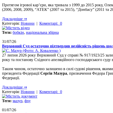
Протягом ігрової кар’єри, яка тривала з 1999 до 2015 року, Оле
(2006, 2008, 2009), “АТЕК” (2007 та 2015), “Донбасу” (2011 та 20
Докладніше ⇒
Категорія:
Новини
|
Коментарі: 0
Теги:
бобкін
,
національна збірна
31/07/26
Верховний Суд остаточно підтвердив недійсність рішень щодо
27 липня 2026 року Верховний Суд у справі № 917/1923/25 зал
року та постанову Східного апеляційного господарського суду 
Таким чином, остаточно залишено в силі судові рішення, яким
президента Федерації
Сергія Мазура
, призначення Федора Грищ
Федерації.
Докладніше ⇒
Категорія:
Новини
|
Коментарі: 0
Теги:
мазур
,
фху
01/07/26