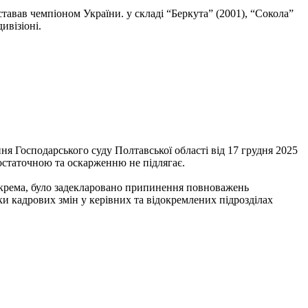
 ставав чемпіоном України. у складі “Беркута” (2001), “Сокола”
ивізіоні.
ння Господарського суду Полтавської області від 17 грудня 2025
 остаточною та оскарженню не підлягає.
зокрема, було задекларовано припинення повноважень
и кадрових змін у керівних та відокремлених підрозділах