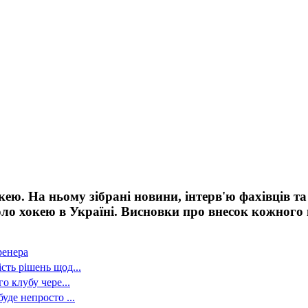
ею. На ньому зібрані новини, інтерв'ю фахівців та
оло хокею в Україні. Висновки про внесок кожного 
ренера
сть рішень щод...
о клубу чере...
уде непросто ...