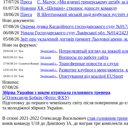
17/07/26
Преса
С. Мазур: «Ми вдячні тренерському штабу за і
01/07/26
Новини
ХК «Шершні» створює дорослу команду
18/06/26
Преса
В Шептицький міській раді відбулася зустріч 
Нові документи:
07/08/26
Окрема думка Касаційного господарського суду №917/1
06/08/26
Ухвала Господарського суду Львівської обл. №914/2423
05/08/26
Звіт про укладений договір (ремонт Льодової арени, м.К
Нове на форумах:
Непредвзятый взгляд на хоккей или 
29/04 06:12 / Ilya
Український х...
Вопросы по работе сайта
08/03 00:53 / Ilya
Оф-топік
Трансферные новости и слухи
27/06 08:54 / CuznetsovRomain
Український х...
Развитие клубного менеджмента, ка
13/01 02:04 / Ilya
Український х...
Опитування від коаліції EUSport
18/09 11:59 / Ivan
Український х...
Новини:
07/08/26
Збірна України з хокею отримала головного тренера
Підготовку до першого чемпіонату світу після повернення до е
та молодіжної збірних України.
В сезоні 2021-2022 Олександр Васильович
став головним трене
вивів команду U18 до Дивізіону ІА, де виграв три комплекти на