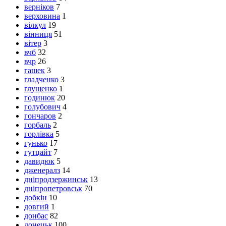
верніков
7
верховина
1
вілкул
19
вінниця
51
вітер
3
вчб
32
вчр
26
гашек
3
гладченко
3
глущенко
1
годинюк
20
голубович
4
гончаров
2
горбаль
2
горлівка
5
гунько
17
гутцайт
7
давидюк
5
дженералз
14
дніпродзержинськ
13
дніпропетровськ
70
добкін
10
довгий
1
донбас
82
донецьк
100