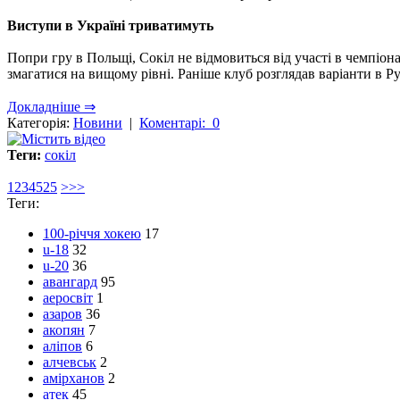
Виступи в Україні триватимуть
Попри гру в Польщі, Сокіл не відмовиться від участі в чемпіо
змагатися на вищому рівні. Раніше клуб розглядав варіанти в Р
Докладніше ⇒
Категорія:
Новини
|
Коментарі: 0
Теги:
сокіл
1
2
3
4
5
25
>
>>
Теги:
100-річчя хокею
17
u-18
32
u-20
36
авангард
95
аеросвіт
1
азаров
36
акопян
7
аліпов
6
алчевськ
2
амірханов
2
атек
45