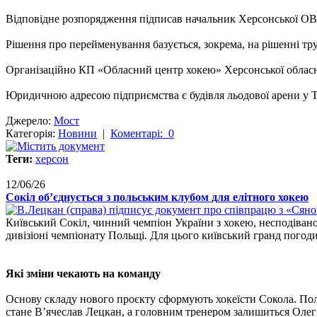
Відповідне розпорядження підписав начальник Херсонської О
Рішення про перейменування базується, зокрема, на рішенні тр
Організаційно КП «Обласний центр хокею» Херсонської обласн
Юридичною адресою підприємства є будівля льодової арени у Т
Джерело:
Мост
Категорія:
Новини
|
Коментарі: 0
Теги:
херсон
12/06/26
Сокіл об’єднується з польським клубом для елітного хокею
Київський Сокіл, чинний чемпіон України з хокею, несподівано
дивізіоні чемпіонату Польщі. Для цього київський гранд погоди
Які зміни чекають на команду
Основу складу нового проєкту сформують хокеїсти Сокола. По
стане В’ячеслав Лецкан, а головним тренером залишиться Оле