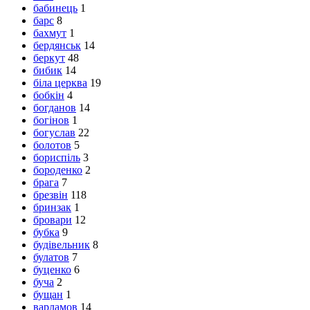
бабинець
1
барс
8
бахмут
1
бердянськ
14
беркут
48
бибик
14
біла церква
19
бобкін
4
богданов
14
богінов
1
богуслав
22
болотов
5
бориспіль
3
бороденко
2
брага
7
брезвін
118
бринзак
1
бровари
12
бубка
9
будівельник
8
булатов
7
буценко
6
буча
2
бущан
1
варламов
14