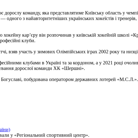
є дорослу команду, яка представлятиме Київську область у чемпі
— одного з найавторитетніших українських хокеїстів і тренерів
 хокейну кар’єру він розпочинав у київській хокейній школі «К
рофесійні клуби.
чі, взяв участь у зимових Олімпійських іграх 2002 року та низці 
есійними клубами в Україні та за кордоном, а у 2021 році очоли
ування дорослої команди ХК «Шершні».
Богуславі, побудована оператором державних лотерей «М.С.Л.»
али у «Регіональний спортивний центр».