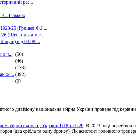
сторичний рез...
з В. Лялькою
923/25 (Грищев Ф.І....
/26 (Шептицька міс...
алуш) від 03.08....
о ч...
(56)
(46)
(133)
к ос...
(392)
(0)
літного дивізіону національна збірна України проведе під керів
ром збірних команд України U18 та U20
. В 2023 році перейшов н
город (два срібла та одну бронзу). Як асистент головного трене