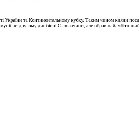
наті України та Континентальному кубку. Таким чином кияни поєд
умунії чи другому дивізіоні Словаччини, але обрав найамбітніший