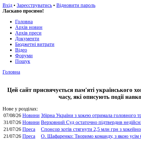
Вхід
•
Зареєструватись
•
Відновити пароль
Ласкаво просимо!
Головна
Архів новин
Архів преси
Документи
Бюджетні витрати
Відео
Форуми
Пошук
Головна
Цей сайт присвячується пам'яті українського хок
часу, які описують події навк
Нове у розділах:
07/08/26
Новини
Збірна України з хокею отримала головного т
31/07/26
Новини
Верховний Суд остаточно підтвердив недійсні
21/07/26
Преса
Спонсор хотів стягнути 2,5 млн грн з хокейног
21/07/26
Преса
О. Шафаренко: Творимо команду, з якою усім б