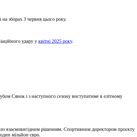
 на зборах 3 червня цього року.
віаційного удару у
квітні 2025 року
.
лубом Сянок і з наступного сезону виступатиме в елітному
тало взаємовигідним рішенням. Спортивним директором проєкту
один мільйон євро.