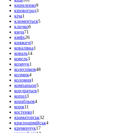
кириленко
9
кіровоград
3
кіча
1
климентьєв
5
кличко
6
кмда
71
кмфх
26
княжичі
1
ковалівка
1
коваль
14
ковель
3
козачук
1
колесніков
48
колмик
4
коломия
1
компаньон
5
кондратьєв
1
копил
3
корабльов
4
корж
11
костенко
1
краматорськ
32
красноармійськ
4
кременчук
17