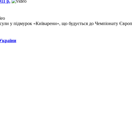
11 р.
псули у підмурок «Київарени», що будується до Чемпіонату Європ
 України