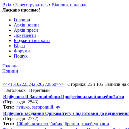
Вхід
•
Зареєструватись
•
Відновити пароль
Ласкаво просимо!
Головна
Архів новин
Архів преси
Документи
Бюджетні витрати
Відео
Форуми
Пошук
Головна
Новини
<<
<
1
5
10
22
23
24
25
26
27
28
50
>
>>
Сторінка: 25 з 105 Записів на ст
Заголовок
Перегляди
Відбулися ІІ Загальні збори Професіональної хокейної ліги
(Перегляди: 2543)
Теги:
гунько
,
загородній
,
чу
Відбулось засідання Оргкомітету з підготовки до відзначенн
(Перегляди: 2772)
Теги:
100-річчя хокею
,
бибик
,
брезвін
,
хокей україни