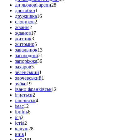
дп льодові арени
28
дрогобич
1
дружківка
16
єловиков
2
жванія
2
жданов
17
житник
3
житомир
5
завальнюк
13
загородній
21
запоріжжя
36
захаров
5
зеленський
1
злочевський
1
зубко
19
івано-франківськ
12
ігнатьєв
2
іллічівськ
4
імас
12
ірпінь
6
ісд
2
істіл
2
калуш
28
киів
1
київ
161