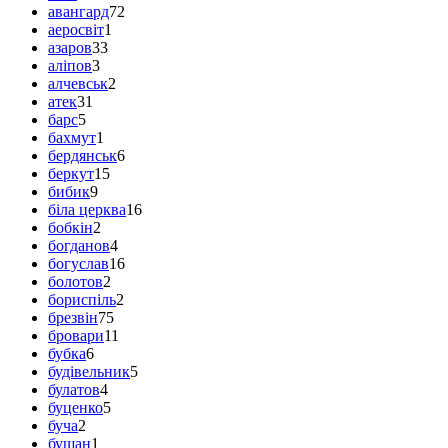
авангард
72
аеросвіт
1
азаров
33
аліпов
3
алчевськ
2
атек
31
барс
5
бахмут
1
бердянськ
6
беркут
15
бибик
9
біла церква
16
бобкін
2
богданов
4
богуслав
16
болотов
2
бориспіль
2
брезвін
75
бровари
11
бубка
6
будівельник
5
булатов
4
буценко
5
буча
2
бущан
1