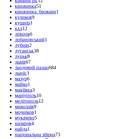
кривий ріг
12
крижинка
51
крижинка. бровари
1
куликов
9
кушнір
1
кхл
12
левцов
6
лобановський
1
лубнін
2
луганськ
38
луцьк
8
львів
67
льодовий палац
684
льюїс
3
мазур
6
майко
1
макіївка
3
маріуполь
10
мелітополь
12
миколаїв
9
мочніков
1
мукачево
5
назаров
4
найда
1
національна збірна
73