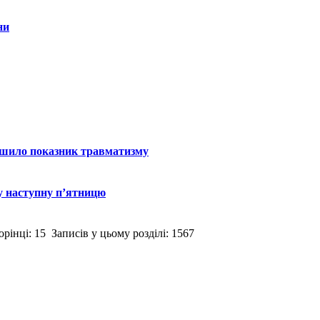
ни
льшило показник травматизму
у наступну п’ятницю
рінці: 15 Записів у цьому розділі: 1567