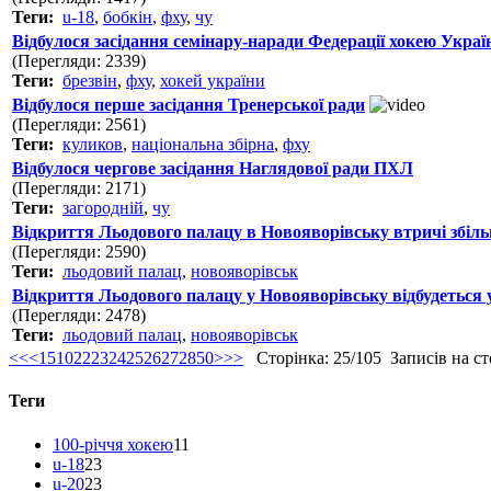
Теги:
u-18
,
бобкін
,
фху
,
чу
Відбулося засідання семінару-наради Федерації хокею Украї
(Перегляди: 2339)
Теги:
брезвін
,
фху
,
хокей україни
Відбулося перше засідання Тренерської ради
(Перегляди: 2561)
Теги:
куликов
,
національна збірна
,
фху
Відбулося чергове засідання Наглядової ради ПХЛ
(Перегляди: 2171)
Теги:
загородній
,
чу
Відкриття Льодового палацу в Новояворівську втричі збі
(Перегляди: 2590)
Теги:
льодовий палац
,
новояворівськ
Відкриття Льодового палацу у Новояворівську відбудеться 
(Перегляди: 2478)
Теги:
льодовий палац
,
новояворівськ
<<
<
1
5
10
22
23
24
25
26
27
28
50
>
>>
Сторінка: 25/105 Записів на сто
Теги
100-річчя хокею
11
u-18
23
u-20
23