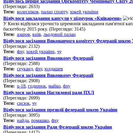
Відбулось перше засідання Оргкомітету Чемпіонату Світу 20
(Перегляди: 2633)
Теги:
колесніков
,
палац спорту
,
хокей україни
Відбулося закладання капсули у підмурок «Київарени»
У Києві відбулася урочиста церемонія закладання пам'ятної ка
баскетболу 2015 року. (Перегляди: 3145)
Теги:
азаров
,
київ
,
льодовий палац
Відбулося засідання Виконавчого комітету Федерації хокею
(Перегляди: 2132)
Теги:
фху
,
хокей україни
,
чу
Відбулося засідання Виконкому Федерації
(Перегляди: 2588)
Теги:
сеуканд
,
фху
,
юлдашев
Відбулося засідання Виконкому Федерації
(Перегляди: 2908)
Теги:
u-18
,
годинюк
,
майко
,
фху
Відбулося засідання Наглядової ради ПХЛ
(Перегляди: 2699)
Теги:
сисюк
,
чу
Відбулося засідання президії федерації хокею України
(Перегляди: 3095)
Теги:
найда
,
ромашко
,
фху
Відбулося засідання Ради Федерації хокею України
(Перегляди: 1417)