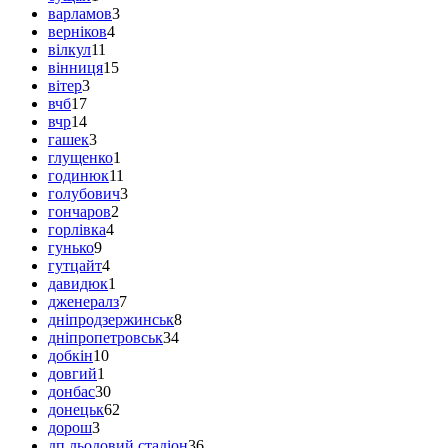
варламов
3
верніков
4
вілкул
11
вінниця
15
вітер
3
вчб
17
вчр
14
гашек
3
глущенко
1
годинюк
11
голубович
3
гончаров
2
горлівка
4
гунько
9
гутцайт
4
давидюк
1
дженералз
7
дніпродзержинськ
8
дніпропетровськ
34
добкін
10
довгий
1
донбас
30
донецьк
62
дорош
3
дп льодовий стадіон
36